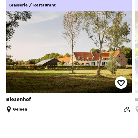
Brasserie / Restaurant
Biesenhof
B
Geleen