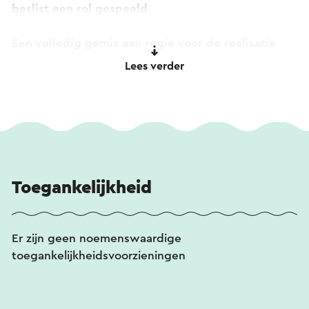
beslist een rol gespeeld.
Een volledig gemis aan regie voor de realisatie
van de centrumplannen van Cuypers leidt tot een
Lees verder
arbeidsconflict. Schols wordt vervangen door J.E.
van Roij. Een hoofdopzichter rapporteert in 1939
dat het plan niet af is door telkens wijzigende
inzichten en gebrek aan leiding.
Daartegenover staan de vele particuliere
woningen, hotels en cafés in Geleen van zijn hand.
Toegankelijkheid
Zijn hang naar traditie, kennis van vakwerkbouw
en zijn schilderijen en tekeningen worden zeer
gewaardeerd. Als architect heeft hij niet de naam
Er zijn geen noemenswaardige
gekregen die hij verdient.
toegankelijkheidsvoorzieningen
Tijdens de Open Monumentendag is het voormalig
Roxy Theater te bezichtigen op zaterdag én