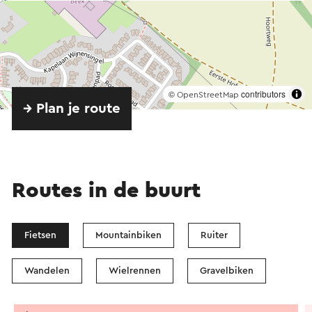
Nederland, Sarah Coenen, een basisschoolleerling
uit groep acht, Burgemeester Christine van
Basten-Boddin van Beek, Gedeputeerde Ger
Koopmans van de Provincie Limburg en de
initiatiefnemer S.H.O.B.
©
contributors
OpenStreetMap
→ Plan je route
Verder aanwezig: vele bestuurlijke en militaire
hoogwaardigheidsbekleders en tweehonderd
belangstellenden uit Beek en omgeving,
waaronder enkele getuigen van de crash.
Routes in de buurt
Door kunstenaar Jerome Paumen
Fietsen
Mountainbiken
Ruiter
Wandelen
Wielrennen
Gravelbiken