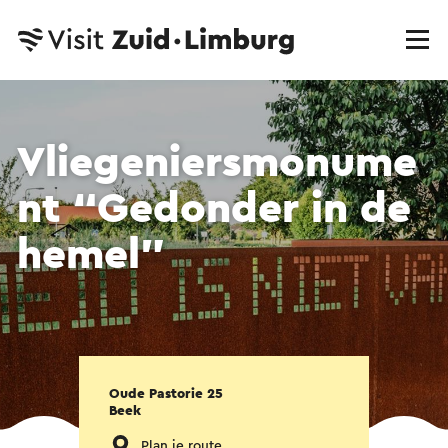
Vliegeniersmonume
nt “Gedonder in de
hemel”
Oude Pastorie 25
Beek
Plan je route