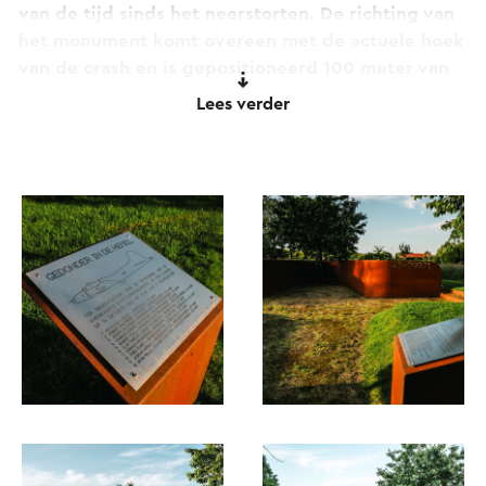
van de tijd sinds het neerstorten.
De richting van
het monument komt overeen met de actuele hoek
van de crash en is gepositioneerd 100 meter van
de feitelijke crash locatie, dat iets naar het zuiden
Lees verder
was. De spanwijdte van de vleugels is op ware
grootte. In het ijzerwerk is het registratienummer
van de bommenwerper: 42-29971 “geponst”, als
ware het kogels. Op de romp is de boodschap van
het monument afgebeeld: “VRIJHEID IS NIET
VANZELFSPREKEND”
Rondom het monument zijn tien fruitbomen
geplant, één voor elk bemanningslid. Deze bomen
symboliseren de vruchten, die wij kunnen plukken
van de opofferingen van de bemanningsleden. In
de lente staan deze fruitbomen in volle bloei ten
teken van nieuw leven. Een bank biedt een
rustpunt ter reflectie. Op de rugleuning staat de