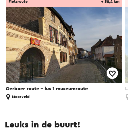
Fietsroute
→ 38,4 km
Oerboer route – lus 1 museumroute
L
Moorveld
Leuks in de buurt!