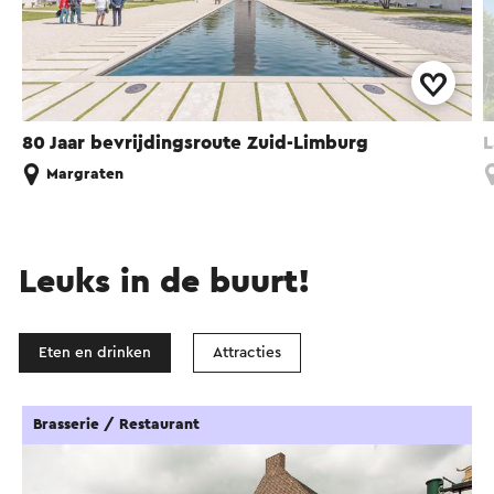
80 Jaar bevrijdingsroute Zuid-Limburg
L
Margraten
Leuks in de buurt!
Eten en drinken
Attracties
Brasserie / Restaurant