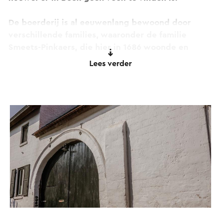
De boerderij is al eeuwenlang bewoond door
verschillende families, waaronder de familie
Smeets-Pinkaers, die hier in 1686 woonde en
actief was als stroopstoker. In 1850 werd het pand
Lees verder
bewoond door Jozef Pinkaers en zijn vrouw Anna
Groels, die klompenmaakster was. Tijdens
verbouwingswerkzaamheden in 1882 ontdekte
Jozef Pinkaers een bijzondere onderaardse
spelonk, gemaakt van leem, vijf meter onder de
woonkamer. Deze ruimte, die via een smalle
kruipgang vanuit de kelder bereikbaar was,
diende waarschijnlijk als schuilplaats in tijden van
oorlog of tijdens overvallen, zoals die van de
beruchte Bokkenrijders.