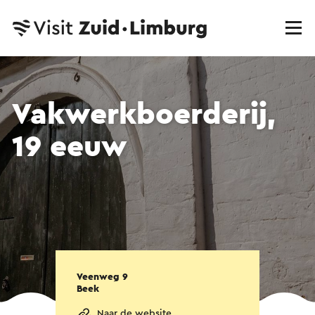
Vakwerkboerderij,
19 eeuw
Veenweg 9
Beek
Naar de website