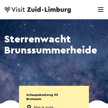
Sterrenwacht
Brunssummerheide
Schaapskooiweg 95
Brunssum
Plan je route