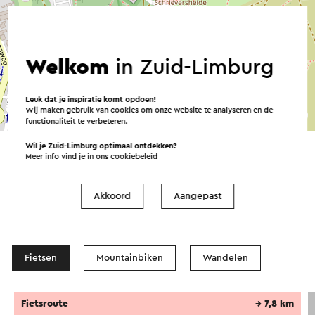
Welkom
in Zuid-Limburg
Leuk dat je inspiratie komt opdoen!
Wij maken gebruik van cookies om onze website te analyseren en de
©
contributors
OpenStreetMap
functionaliteit te verbeteren.
→ Plan je route
Wil je Zuid-Limburg optimaal ontdekken?
Meer info vind je in ons
cookiebeleid
Akkoord
Aangepast
Routes in de buurt
Fietsen
Mountainbiken
Wandelen
Fietsroute
→ 7,8 km