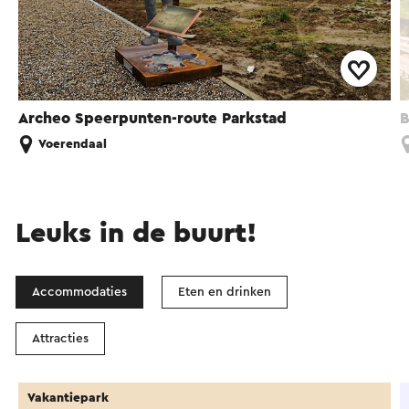
Archeo Speerpunten-route Parkstad
B
Voerendaal
Leuks in de buurt!
Accommodaties
Eten en drinken
Attracties
Vakantiepark