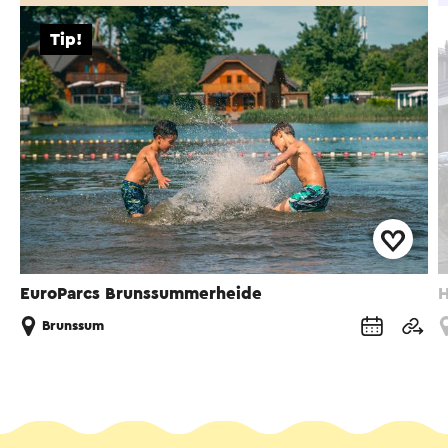
Tip!
EuroParcs Brunssummerheide
H
Brunssum