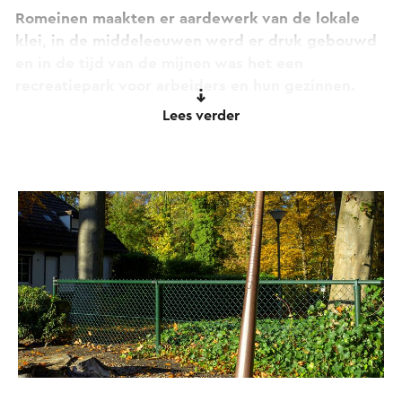
Romeinen maakten er aardewerk van de lokale
klei, in de middeleeuwen werd er druk gebouwd
en in de tijd van de mijnen was het een
recreatiepark voor arbeiders en hun gezinnen.
Vandaag de dag biedt het Schutterspark nog
Lees verder
steeds volop avontuur, van boomklimmen tot
kinderboerderij en brasserie.
Met de Archeo Route Limburg app ontdek je de
geheimen van de Landweer en beleef je hoe
geschiedenis en natuur samenkomen op deze
bijzondere plek.