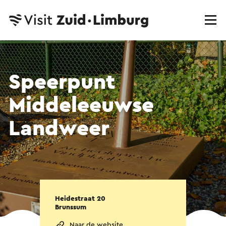
Speerpunt
Middeleeuwse
Landweer
Heidestraat 20
Brunssum
Naar de website