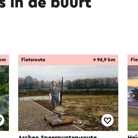
s in de buurt
 km
Fietsroute
→ 96,9 km
Fie
Archeo Speerpunten-route
Hei