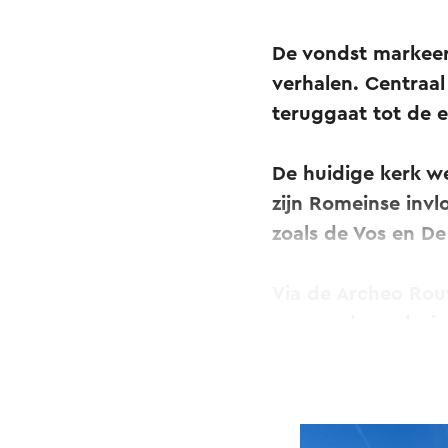
De vondst markeer
verhalen. Centraa
teruggaat tot de 
De huidige kerk w
zijn Romeinse invl
zoals de Vos en De
Via de Archeo Rout
waaronder pelgrim
De vindplaats ligt 
Gregoriuskerk.