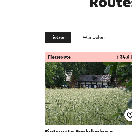
Route
Fietsen
Wandelen
Fietsroute
→ 34,6
Fietsroute Beekdaelen -