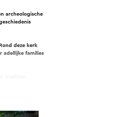
en archeologische
geschiedenis
 Rond deze kerk
 adellijke families
 tradities,
 Sint