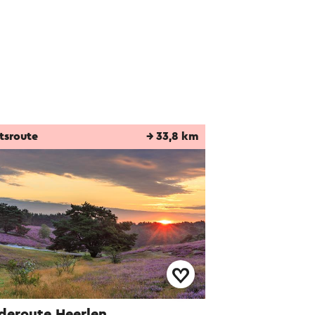
tsroute
→ 33,8 km
deroute Heerlen