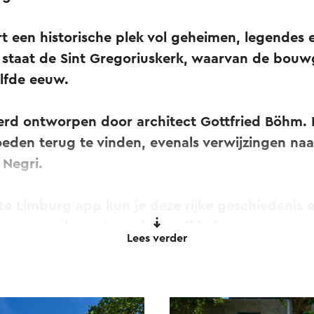
t een historische plek vol geheimen, legendes 
l staat de Sint Gregoriuskerk, waarvan de bouw
elfde eeuw.
erd ontworpen door architect Gottfried Böhm.
oeden terug te vinden, evenals verwijzingen naar
 Negri.
e Limburg app kun je deze rijke geschiedenis en
ages en de voetwassing, zelf beleven.
Lees verder
bij de kruising Dorpstraat/Kerkstraat, vlakbij de