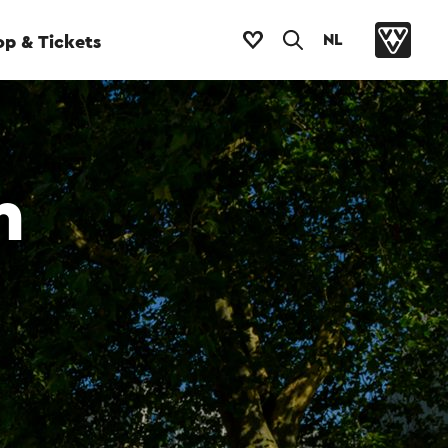
NL
p & Tickets
n