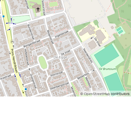
©
contributors
OpenStreetMap