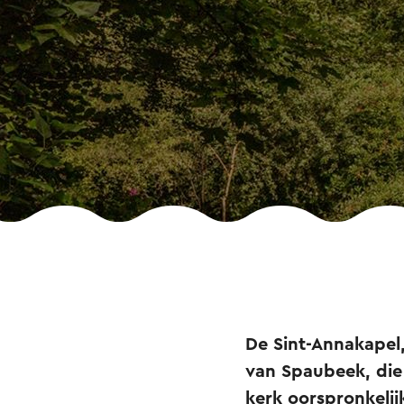
De Sint-Annakapel
van Spaubeek, die
kerk oorspronkelij