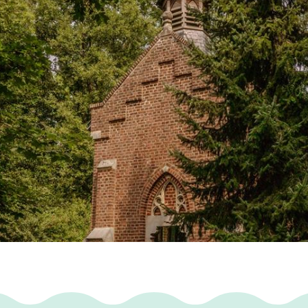
VN-Spau-Beek een geologische tuin aangelegd m
en grafkruis uit 1733, waarschijnlijk afkomstig 
t bij de kapel. In 1989 werd de Sint-Annakapel 
t wordt gememoreerd door een steen links van
 van de parochianen mijn oude luister te hebbe
ind."