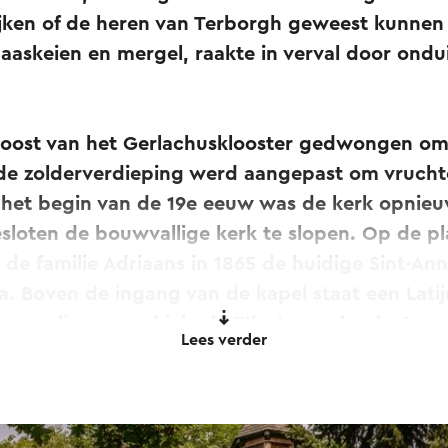
jken of de heren van Terborgh geweest kunnen z
askeien en mergel, raakte in verval door ondui
roost van het Gerlachusklooster gedwongen om
de zolderverdieping werd aangepast om vruchte
n het begin van de 19e eeuw was de kerk opnie
esloten de bouwvallige kerk te slopen. Op de p
de familie Adriaans in 1865 de huidige Sint-An
a. Boven de ingang van de kapel staat een Latij
oormalige parochiekerk: "Ik sta op de plaats va
Lees verder
arochiekerk heeft gestaan."
n rechthoekige vorm met een driehoekige kooraf
n zoals steunberen en spitsbogen. In het plan