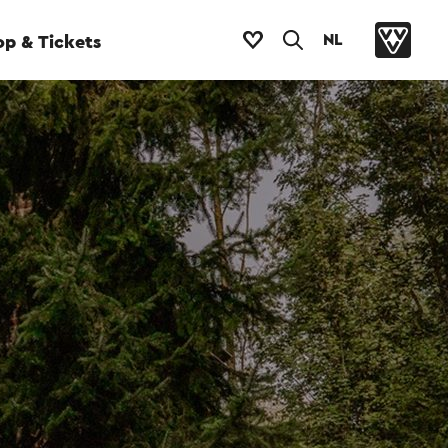
NL
p & Tickets