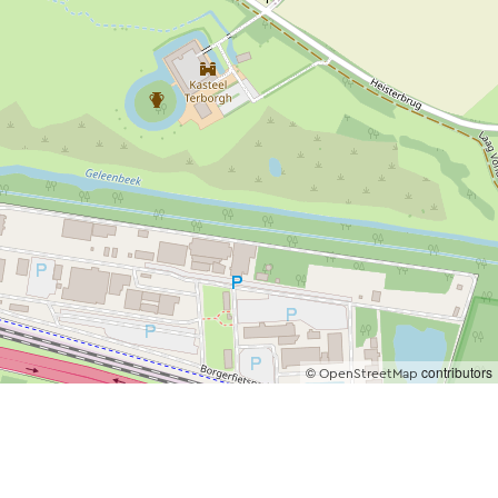
©
contributors
OpenStreetMap