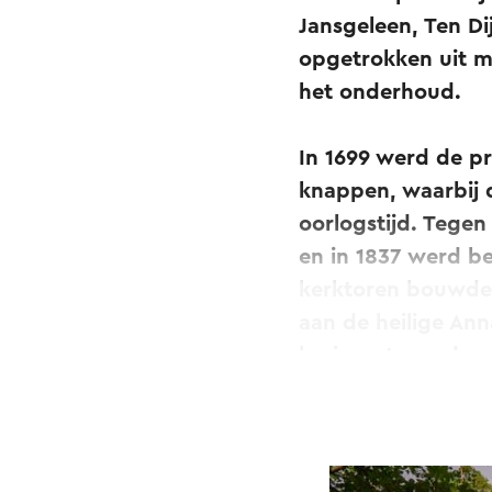
Jansgeleen, Ten Di
opgetrokken uit ma
het onderhoud.
In 1699 werd de p
knappen, waarbij 
oorlogstijd. Tege
en in 1837 werd b
kerktoren bouwde 
aan de heilige Ann
herinnert aan de v
waar tot 1837 de p
De kapel heeft ee
gotische elemente