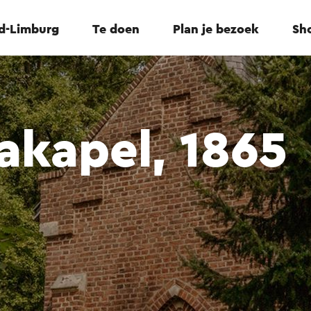
id-Limburg
Te doen
Plan je bezoek
Sho
akapel, 1865