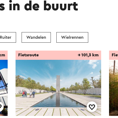
s in de buurt
Ruiter
Wandelen
Wielrennen
 km
Fietsroute
→ 101,3 km
Fie