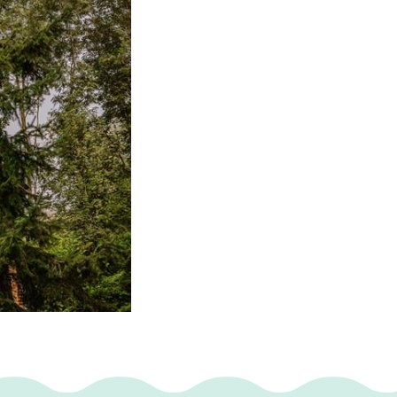
et gesteenten uit
van de oude
grondig
 de ingang: "Na
n gekregen, sta ik