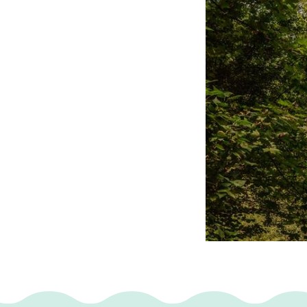
kapel heeft het I
de regio. Een sten
parochiekerk, staa
gerestaureerd, wa
door vrijgevigheid
hier schoner overe