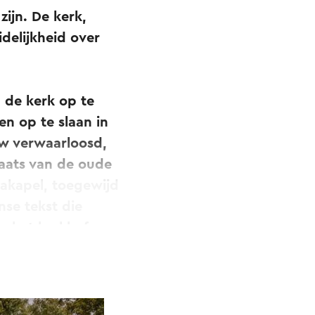
ijn. De kerk,
delijkheid over
 de kerk op te
n op te slaan in
uw verwaarloosd,
laats van de oude
nakapel, toegewijd
nse tekst die
n het kerkhof,
sluiting en
tsoen rondom de