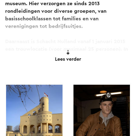
museum. Hier verzorgen ze sinds 2013
rondleidingen voor diverse groepen, van
basisschoolklassen tot families en van
verenigingen tot bedrijfsuitjes.
Daarnaast is Schacht Nulland vanaf 1 januari 2015
een trouwlocatie (voor maximaal 25 personen). In
de schacht zijn een originele lift, een mijnfiets,
Lees verder
kolenwagens, diverse machines en allerlei
voorwerpen en foto’s uit de mijntijd te
bewonderen.
Sinds kort kun je ook een kijkje nemen op de
bovenverdieping.