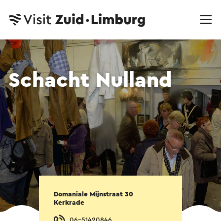
Schacht Nulland
Domaniale Mijnstraat 30
Kerkrade
06-51420846