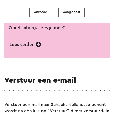
Ontdek de verhalen van Zuid-Limburg, gezien
door de ogen van bekende en minder bekende
Akkoord
Aangepast
locals. In deze longread vertellen Jack Vinders
en Marcia Luyten wat hen zo fascineert aan
Zuid-Limburg. Lees je mee?
Lees verder
Verstuur een e-mail
Verstuur een mail naar Schacht Nulland. Je bericht
wordt na een klik op “Verstuur” direct verstuurd. In