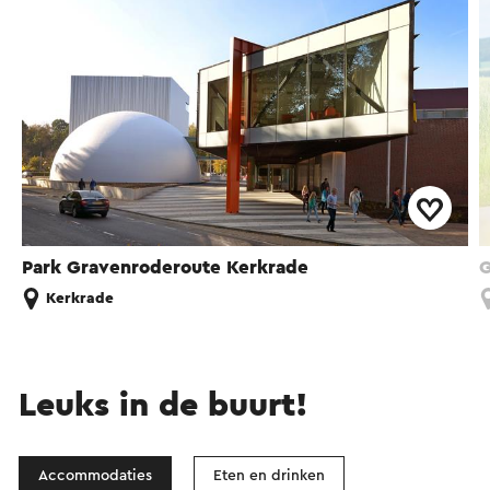
Park Gravenroderoute Kerkrade
G
Kerkrade
Leuks in de buurt!
Accommodaties
Eten en drinken