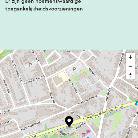
Er zijn geen noemenswaardige
toegankelijkheidsvoorzieningen