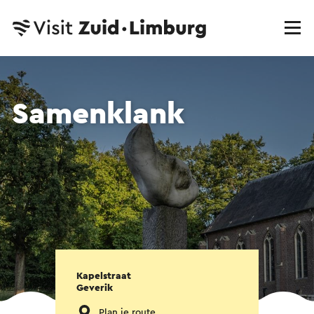
Samenklank
Kapelstraat
Geverik
Plan je route