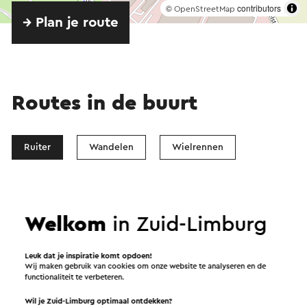
©
contributors
OpenStreetMap
→ Plan je route
Routes in de buurt
Ruiter
Wandelen
Wielrennen
Gravelbiken
Welkom
in Zuid-Limburg
Ruiterroute
→ 21,2 km
Leuk dat je inspiratie komt opdoen!
Wij maken gebruik van cookies om onze website te analyseren en de
functionaliteit te verbeteren.
Wil je Zuid-Limburg optimaal ontdekken?