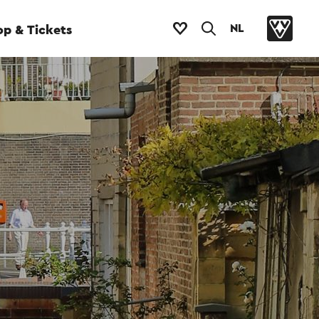
NL
p & Tickets