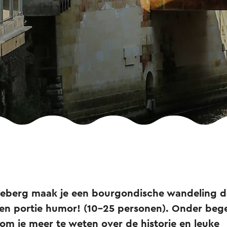
keberg maak je een bourgondische wandeling do
en portie humor! (10-25 personen). Onder bege
om je meer te weten over de historie en leuke