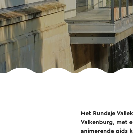
Met Rundsje Valle
Valkenburg, met e
animerende gids k