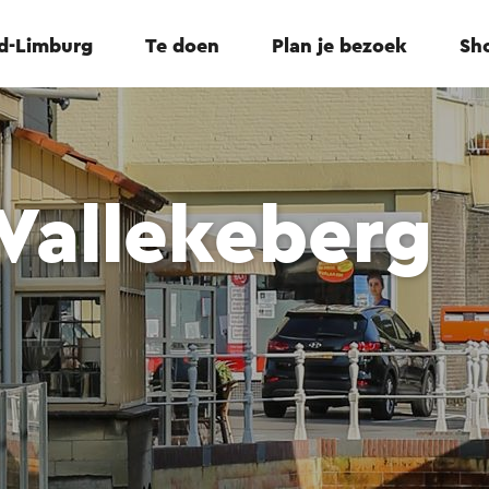
id-Limburg
Te doen
Plan je bezoek
Sho
Vallekeberg