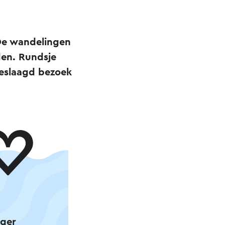
 De wandelingen
en. Rundsje
geslaagd bezoek
rger