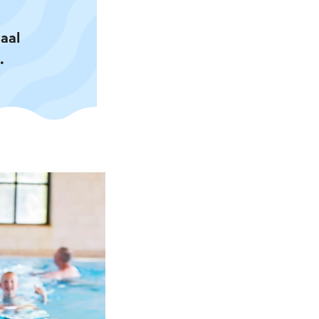
aal
.