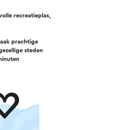
lle recreatieplas,
maak prachtige
gezellige steden
 minuten