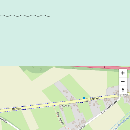
ngen voorzien.
verflaag. In 1984
 geplaatst, zijn
den. Vroeger
n, zijn verwijderd,
t zijn in een
reid. De banken in
 geplaatst en het