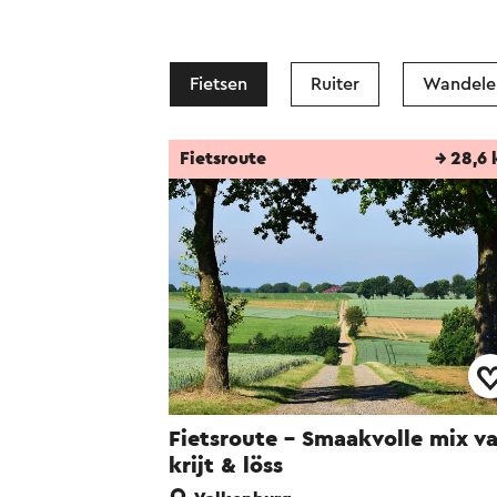
Broodvermenigvul
De Maria kapel
Fietsen
Ruiter
Wandele
Tijdens de restaur
door de firma Jos
Fietsroute
→ 28,6
weer gerestaureerd
De kruiswegstatie
Deze kruiswegstat
(1806-1890). Ze zi
De preekstoel
Vermoedelijk datee
Fietsroute - Smaakvolle mix v
krijt & löss
Het orgel