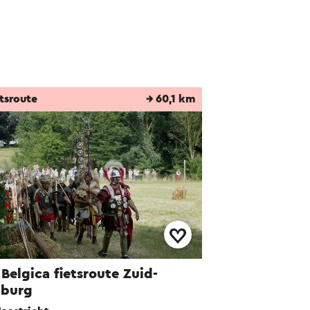
elijke ornamenten
n overgeschilderd
tsroute
→ 60,1 km
arina Brouns
k (B).
681.
 Belgica fietsroute Zuid-
mburg