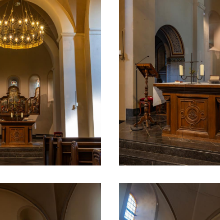
en hebben deze Romeinse bouwval omgebouwd t
ens de Limburgse Successieoorlog - namelijk in
and gestoken en rond 1325/1330 heropgebouwd
k niet meer werd opgetrokken. Het godshuis wer
lsteen en het schip en priesterkoor van gewelv
het Verenigd Koninkrijk der Nederlanden (1815-
cristie, werd de noordelijke zijbeuk afgebroken
pgebouwd en werd in 1828 een nieuwe pastori
.
ver tot de renovatie van de kerktorenspits, ma
 die in 1848 worden gesloopt en werd ze verva