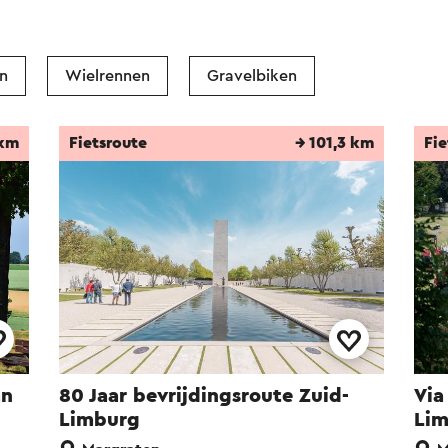
diging.
n
Wielrennen
Gravelbiken
atie in 1984 zijn de in de Maria kapel oorspronk
 Lommen uit Roermond, die in de jaren 60 ware
 km
Fietsroute
→ 101,3 km
Fie
. Het Maria altaar dateert van ongeveer 1907.
s
ies werden in 1852 geschonken door Anna Cath
jn geschilderd door atelier Goossens uit Meeswij
rt de zeshoekige eikenhouten preekstoel uit 1
an
80 Jaar bevrijdingsroute Zuid-
Via
Limburg
Li