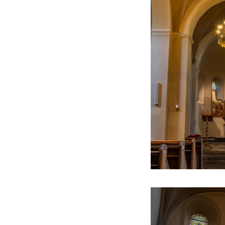
deze wachttoren 
ruimte.
Die kerk werd tijd
1288/1289 - in br
zuidelijke zijbeu
westtoren in merge
In de periode van 
kerk een nieuwe sa
gewijzigde vorm o
sacristie gebouwd
In 1840 ging men o
constructie moest