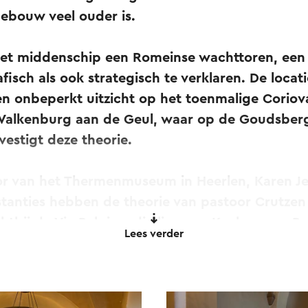
gebouw veel ouder is.
 het middenschip een Romeinse wachttoren, een
afisch als ook strategisch te verklaren. De locat
en onbeperkt uitzicht op het toenmalige Coriov
 Valkenburg aan de Geul, waar op de Goudsber
vestigt deze theorie.
r van het Thermenmuseum in Heerlen, Karen Je
nstanties hebben de theorie van pastoor Crutze
ichtbij de Via Belgica, die liep van Keulen naar 
Lees verder
 gemaakt die liep van Walem naar Craubeek en
 Belgica, die vlak bij de huidige Steinweg liep.
 de monniken van de Abdij ST Remy te Reims hie