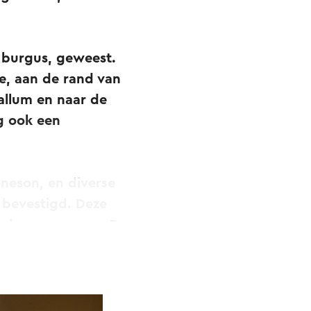
 burgus, geweest.
ie, aan de rand van
allum en naar de
g ook een
neson, en diverse
n bevestigd. Deze
Boulogne-sur-mer. Er
 vandaar weer
r de ruïne aan van