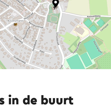
 centrale plaats op het priesterkoor gekregen.
rt vermoedelijk uit de tweede helft van de vijfti
uten planken. Het middenpaneel toont de kruis
linker paneel de kruisdraging en het rechter pa
gesloten toestand toont de linkerhelft de grafl
rijzenis.
teert uit 1920 en is destijds geschonken door G
 1984 is het hoofdaltaar naar deze zijkapel verp
t Lam Gods, liggend op het boek met de Zeven 
s in de buurt
 het offer van Abraham en rechts Melchisedech.
ëfs, links het Laatste Avondmaal en rechts, de 