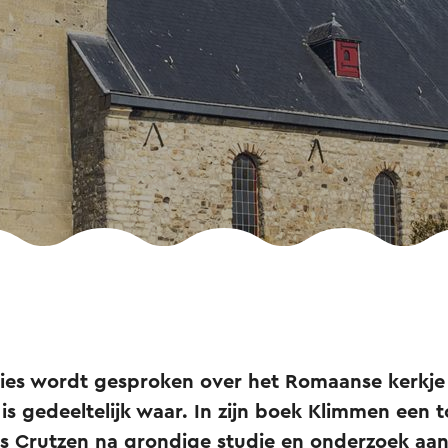
aties wordt gesproken over het Romaanse kerkje
 is gedeeltelijk waar. In zijn boek Klimmen ee
ns Crutzen na grondige studie en onderzoek aa