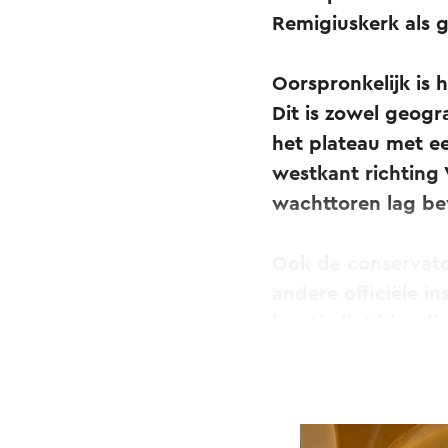
Remigiuskerk als 
Oorspronkelijk is
Dit is zowel geogr
het plateau met e
westkant richting
wachttoren lag be
Ook de conservato
andere officiële i
locatie ligt hier d
was een aftakking
aansloot op de Via
Rond 1135 troffen