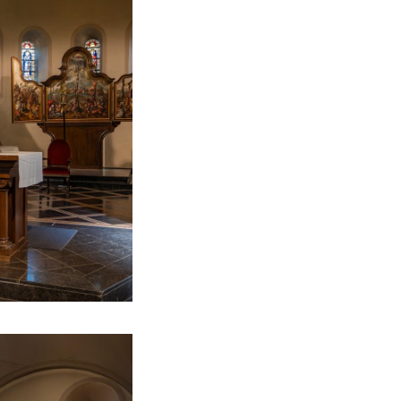
ot een sacrale
 de winter van
, waarbij de
d toen van een
en voorzien.
1830) kreeg de
 en in ietwat
e achter de
ar door de slechte
ngen door een