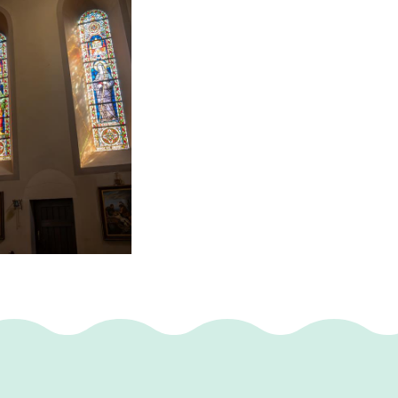
at het
slopen en met de
ebouw aan de hand
er tot het
 een uitbreiding
en kleine ramen
otisch raam
 dagkapel.