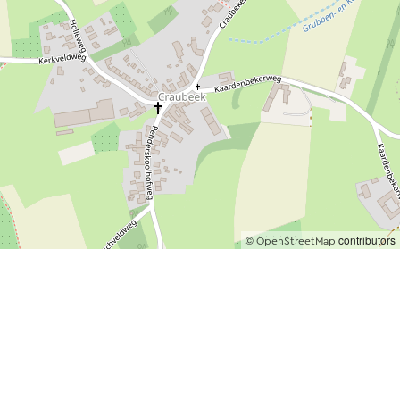
ende eeuw. Het is
iging op de
neel de
egging en de
©
contributors
OpenStreetMap
ertrudis Meens. Bij
laatst. Onderaan,
Zegels uit de
 In het bovenste
Wonderbaarlijke