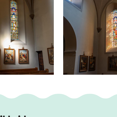
dekking.
Pierre Cuypers en Victor de Stuers de kerk omd
e tijd het plan had om de bouwvallige kerk te 
w, neogotisch godshuis te beginnen.
 aangevoeld dat er iets bijzonders met het g
eider inzet ging het kerkbestuur uiteindelijk ov
e oude kerk er maakte Jos Cuypers plannen voor
en volgende jaren haar beslag kreeg.
deze Romaanse kerk met dikke muren en pilaren 
omaanse rondbogen. Er is echter nog een neog
in de ruimte tussen de absis en de voormalige