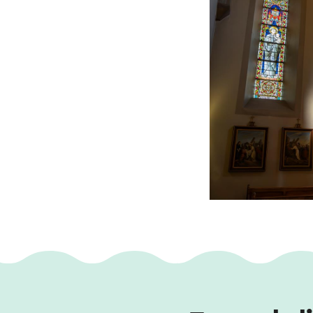
afgeknotte dakbe
In 1881 bezochten 
kerkbestuur in dez
bouw van een nieu
Zij moeten hebben
was. Dankzij hun b
restaureren van d
ervan die in 1906 
Het resultaat is 
met de typische R
bewaard gebleven 