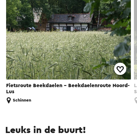
Fietsroute Beekdaelen - Beekdaelenroute Noord-
L
Lus
S
Schinnen
Leuks in de buurt!