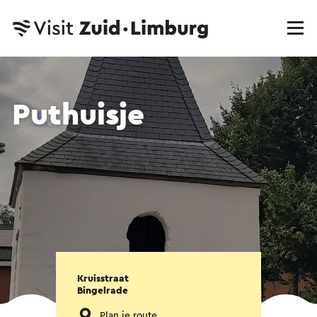
Puthuisje
Kruisstraat
Bingelrade
Plan je route