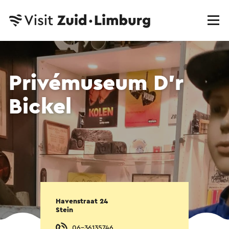
Privémuseum D'r
Bickel
Havenstraat 24
Stein
06-36135746