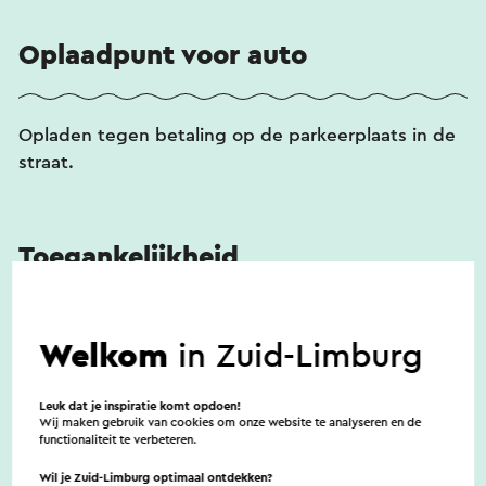
Oplaadpunt voor auto
Opladen tegen betaling op de parkeerplaats in de
straat.
Toegankelijkheid
Het museum is toegankelijk voor rolstoelen en
Welkom
in Zuid-Limburg
rollators. Er is geen aangepast toilet aanwezig.
Leuk dat je inspiratie komt opdoen!
Wij maken gebruik van cookies om onze website te analyseren en de
functionaliteit te verbeteren.
Wil je Zuid-Limburg optimaal ontdekken?