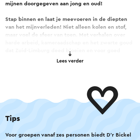
mijnen doorgegeven aan jong en oud!
Stap binnen en laat je meevoeren in de diepten
van het mijnverleden! Niet alleen kolen en stof,
maar voel de sfeer van toen. Met verhalen over
harde arbeid, kameraadschap en het zwarte goud
dat Zuid-Limburg deed bloeien en voor goed
heeft gevormd.
Lees verder
Het mijnverleden gaat hier niet verloren, maar
wordt bewaard en doorgegeven, zodat iedereen
(jong en oud) het kan blijven ontdekken. En dat
allemaal op een kleinschalig en persoonlijk
niveau.
Tips
Voor groepen vanaf zes personen biedt D'r Bickel