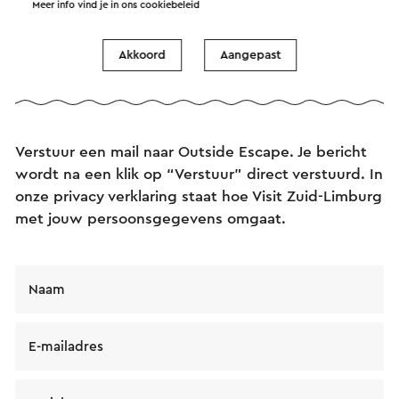
Meer info vind je in ons
cookiebeleid
De kosten bedragen € 25,- per team (één tot zes
personen).
Akkoord
Aangepast
Voor meer informatie raadpleeg je de website.
Verstuur een e-mail
Verstuur een mail naar Outside Escape. Je bericht
wordt na een klik op “Verstuur” direct verstuurd. In
onze privacy verklaring staat hoe Visit Zuid-Limburg
met jouw persoonsgegevens omgaat.
Naam
E-mailadres