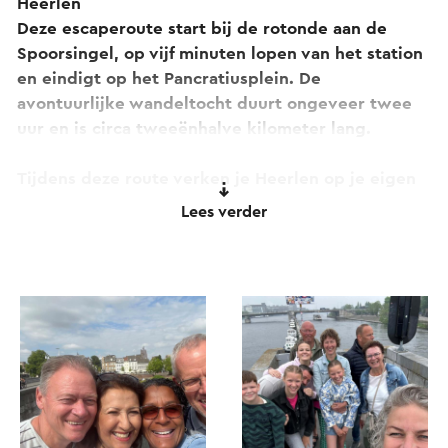
Heerlen
Deze escaperoute start bij de rotonde aan de
Spoorsingel, op vijf minuten lopen van het station
en eindigt op het Pancratiusplein. De
avontuurlijke wandeltocht duurt ongeveer twee
uur en is circa tweeën­halve kilometer lang.
Tijdens deze route verken je Heerlen op je eigen
tempo. Een verhaal en verschillende raadsels
Lees verder
begeleiden je onderweg. Je ontdekt meer over de
geschiedenis van Heerlen en bekijkt de stad
dankzij de raadsels met heel andere ogen. Leuk
voor vrienden, stellen, familie en teamuitjes!
Het verhaal
Je volgt Heleen, de reizende reporter van de
podcast Dwars door de Decennia. Ze reist door de
tijd en neemt je mee langs bijzondere verhalen uit