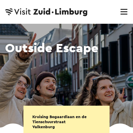
Outside Escape
Kruising Bogaardlaan en de
Tienschuurstraat
Valkenburg