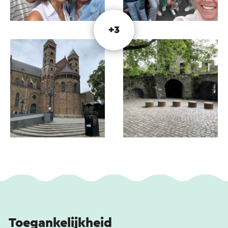
het verleden, het heden en de toekomst. Ontdek
wat de Romeinen hier deden en hoe de
kolenmijnen Heerlen ingrijpend hebben
+3
veranderd. Ben jij klaar voor een tijdloos
avontuur?
Valkenburg - het mysterie van de Geul
Je start bij het minibos in Valkenburg, op het
kruispunt van de Bogaardlaan en de
Tienschuurstraat. Na een korte wandeling door
Valkenburg trek je de prachtige natuur in richting
Houthem-Sint-Gerlach.
Tijdens de Outside Escape ontdek je de omgeving
in je eigen tempo, begeleid door een verhaal en
verschillende raadsels. Ook deze route is leuk
voor vrienden, stellen, familie en teamuitjes!
Toegankelijkheid