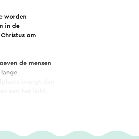
tje worden
n in de
r Christus om
groeven de mensen
 lange
ndplaats brengt dan
en aan het licht.
 Nieuwe Steentijd,
rafkelder dus niet