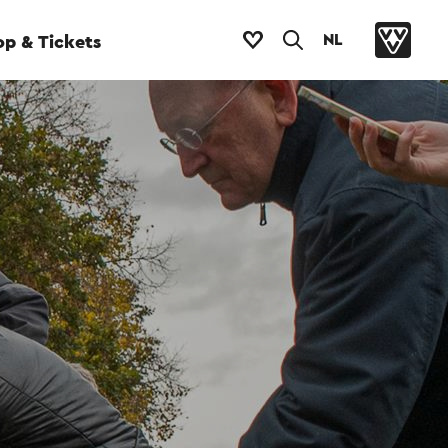
NL
p & Tickets