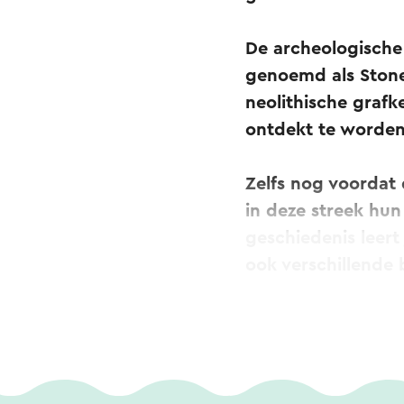
De archeologische 
genoemd als Ston
neolithische grafk
ontdekt te worde
Zelfs nog voordat
in deze streek hu
geschiedenis leert
ook verschillende 
In Stein werden de
de IJzertijd en de
over!