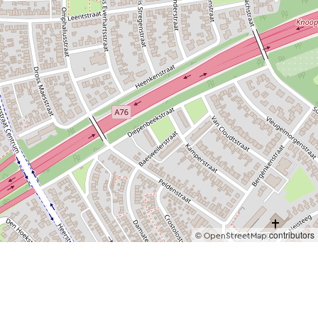
©
contributors
OpenStreetMap