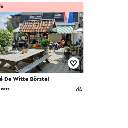
fé
é De Witte Börstel
eers