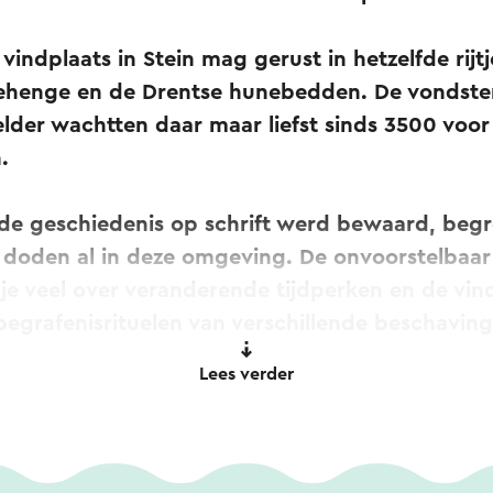
vindplaats in Stein mag gerust in hetzelfde rij
ehenge en de Drentse hunebedden. De vondste
elder wachtten daar maar liefst sinds 3500 voo
n.
 de geschiedenis op schrift werd bewaard, be
n doden al in deze omgeving. De onvoorstelbaar
 je veel over veranderende tijdperken en de vi
begrafenisrituelen van verschillende beschaving
Lees verder
 archeologen verwend met overblijfselen uit de
 Romeinse tijd. Sla vooral het museum over de g