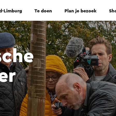
id-Limburg
Te doen
Plan je bezoek
Sho
sche
er