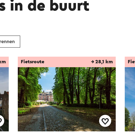
s in de buurt
rennen
 km
Fietsroute
→ 28,1 km
Fie