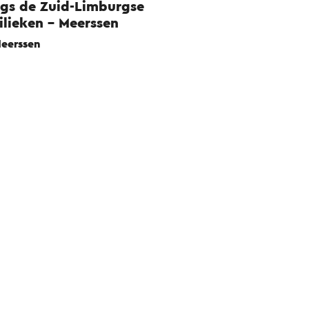
gs de Zuid-Limburgse
ilieken - Meerssen
eerssen