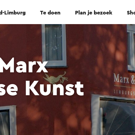
id-Limburg
Te doen
Plan je bezoek
Sho
 Marx
se Kunst