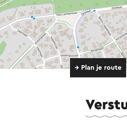
→ Plan je route
Verst