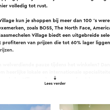
er volledig tot rust.
illage kun je shoppen bij meer dan 100 's wer
emerken, zoals BOSS, The North Face, Americ
Maasmechelen Village biedt een uitgebreide selec
t profiteren van prijzen die tot 60% lager ligge
rijzen.
n welverdiende pauze tijdens het winkelen? Dan
om heerlijke lokale en internationale specialitei
mechelen Village ook op zon- en feestdagen g
Lees verder
0 gratis parkeerplaatsen.