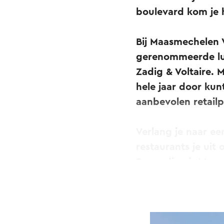
boulevard kom je hi
Bij Maasmechelen V
gerenommeerde lux
Zadig & Voltaire. 
hele jaar door kun
aanbevolen retailp
Verlang je naar ee
restaurants je uit 
Bovendien is Maas
over meer dan 160