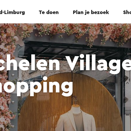
id-Limburg
Te doen
Plan je bezoek
Sho
elen Village
hopping