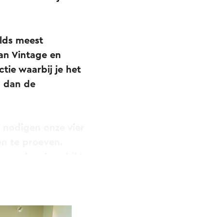
elds meest
an Vintage en
tie waarbij je het
n dan de
 nodigen onze vier
ten te proeven.
eopend en beschikt