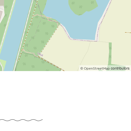
©
contributors
OpenStreetMap