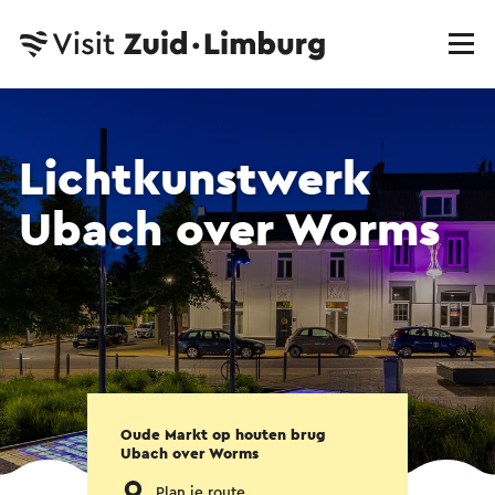
Lichtkunstwerk
Ubach over Worms
Oude Markt op houten brug
Ubach over Worms
Plan je route