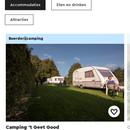
Accommodaties
Eten en drinken
Attracties
Boerderijcamping
Camping 't Geet Good
C