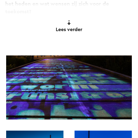
het heden en wat wensen zij zich voor de
toekomst?
Deze drie tijdlijnen lopen door elkaar in het
Lees verder
kunstwerk net zoals dat met het water in de rivier
ook het geval is. Bekende en beruchte mensen,
belangrijke gebouwen, locaties, instituten en
tradities passeren de revue in de blauw getinte
en dynamische stroom van Een Rivier van
Woorden.