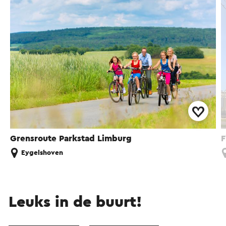
Grensroute Parkstad Limburg
F
Eygelshoven
Leuks in de buurt!