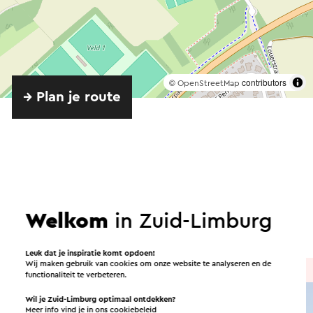
©
contributors
OpenStreetMap
→ Plan je route
Routes in de buurt
Welkom
in Zuid-Limburg
Fietsen
Wandelen
Leuk dat je inspiratie komt opdoen!
Wij maken gebruik van cookies om onze website te analyseren en de
Fietsroute
→ 31,3 km
functionaliteit te verbeteren.
Wil je Zuid-Limburg optimaal ontdekken?
Meer info vind je in ons
cookiebeleid