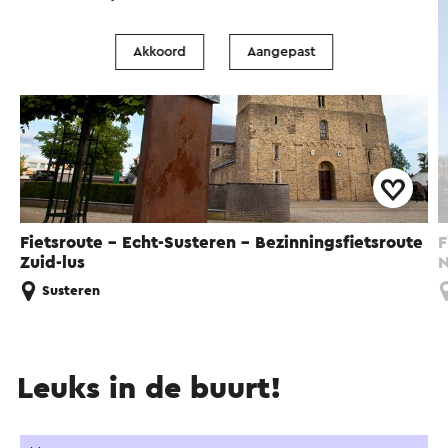
Akkoord
Aangepast
Fietsroute - Echt-Susteren - Bezinningsfietsroute
F
Zuid-lus
N
Susteren
Leuks in de buurt!