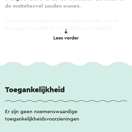
de motteheuvel zouden wonen.
Zij zouden ’s nachts tevoorschijn komen, om in
groepjes door het dorp te trekken. ’s Nachts
poetsten zij de potten en pannen die moeders
Lees verder
buiten achterlieten, in ruil voor een groot bord
rijstepap, rijkelijk bestrooid met bruine suiker.
Voor wat hoort wat: was je vrekkig en liet je geen
drank of spijs voor ze achter, dan was je
overgeleverd aan hun ondeugendheid... En die
schone vaat kon je dan zeker wel vergeten.
Toegankelijkheid
Er zijn geen noemenswaardige
toegankelijkheidsvoorzieningen