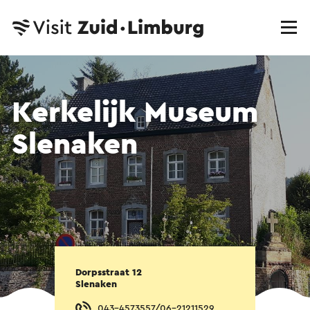
Kerkelijk Museum
Slenaken
Dorpsstraat 12
Slenaken
043-4573557/06-21211529