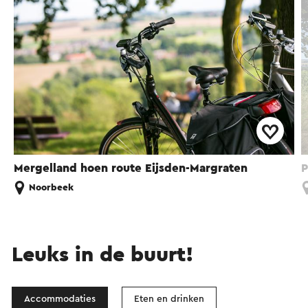
Mergelland hoen route Eijsden-Margraten
P
Noorbeek
Leuks in de buurt!
Accommodaties
Eten en drinken