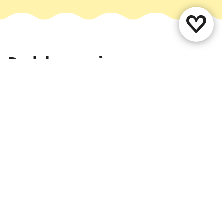
Deel deze pagina
WhatsApp
Facebook
X
E-mail
Contact
Vestigingenoverzicht
Over ons
Evenement aanmelden