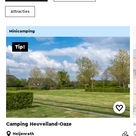
Attracties
Minicamping
Tip!
Camping Heuvelland-Oaze
A
Heijenrath