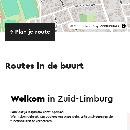
©
contributors
OpenStreetMap
→ Plan je route
Routes in de buurt
Fietsen
Wandelen
Wielrennen
Welkom
in Zuid-Limburg
Gravelbiken
Leuk dat je inspiratie komt opdoen!
Wij maken gebruik van cookies om onze website te analyseren en de
Fietsroute
→ 20,5 km
functionaliteit te verbeteren.