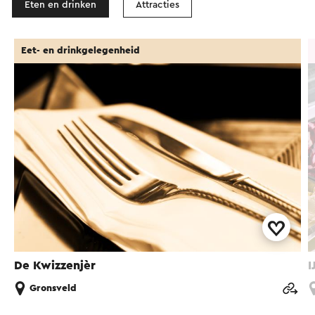
Eten en drinken
Attracties
Eet- en drinkgelegenheid
De Kwizzenjèr
I
Gronsveld