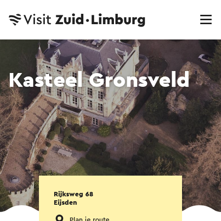
Kasteel Gronsveld
Rijksweg 68
Eijsden
Plan je route