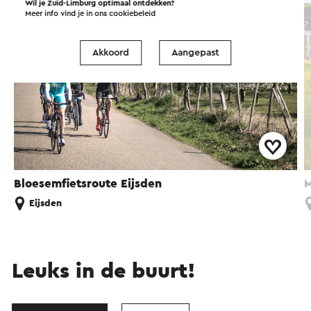
Wil je Zuid-Limburg optimaal ontdekken?
Meer info vind je in ons
cookiebeleid
Akkoord
Aangepast
Bloesemfietsroute Eijsden
M
Eijsden
Leuks in de buurt!