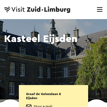
Kasteel Eijsden
Graaf de Geloeslaan 8
Eijsden
Stuur e-mail