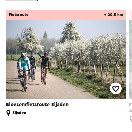
Fietsroute
→ 20,5 km
Bloesemfietsroute Eijsden
F
a
Eijsden