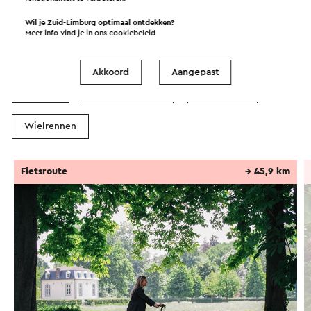
Wil je Zuid-Limburg optimaal ontdekken?
Meer info vind je in ons
cookiebeleid
Routes in de buurt
Akkoord
Aangepast
Fietsen
Mountainbiken
Wandelen
Wielrennen
Fietsroute
→ 45,9 km