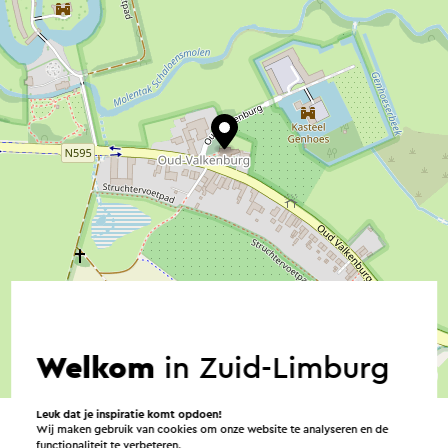
Welkom
in Zuid-Limburg
©
contributors
OpenStreetMap
→ Plan je route
Leuk dat je inspiratie komt opdoen!
Wij maken gebruik van cookies om onze website te analyseren en de
functionaliteit te verbeteren.