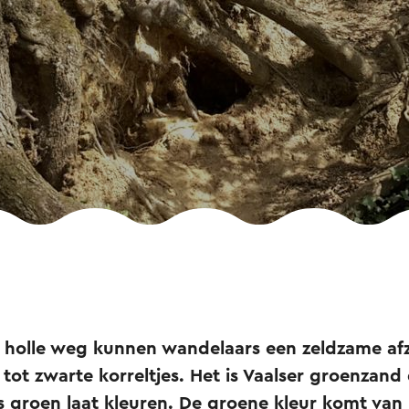
 holle weg kunnen wandelaars een zeldzame af
tot zwarte korreltjes. Het is Vaalser groenzan
s groen laat kleuren. De groene kleur komt van