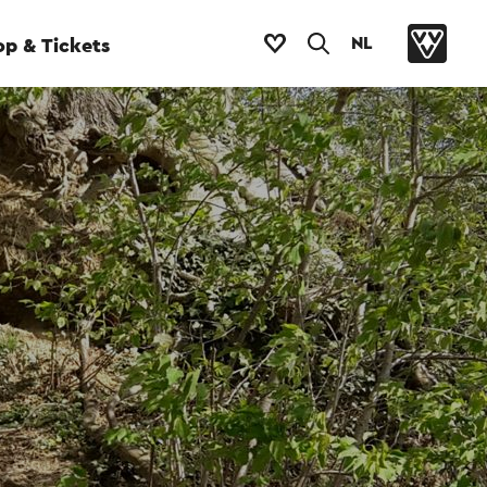
NL
p & Tickets