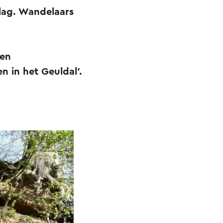
 lag. Wandelaars
een
 in het Geuldal’.