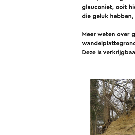
glauconiet, ooit h
die geluk hebben,
Meer weten over g
wandelplattegrond
Deze is verkrijgba