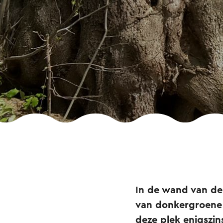
In de wand van de
van donkergroene 
deze plek enigszin