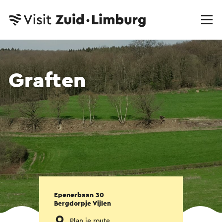
Graften
Epenerbaan 30
Bergdorpje Vijlen
Plan je route