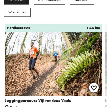
Hardlopen
Mountainbiken
Wandelen
Wielrennen
Hardlooproute
→ 5,5 km
Joggingparcours Vijlenerbos Vaals
J