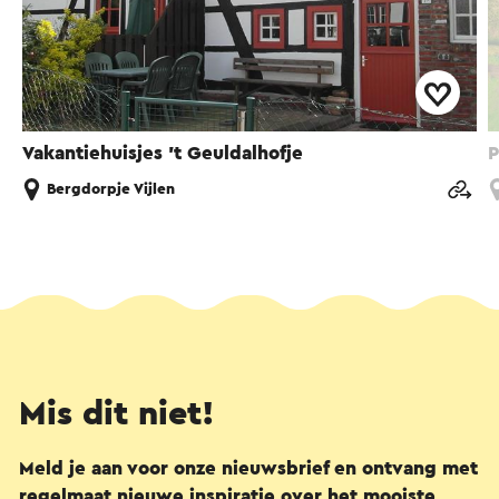
Vakantiehuisjes ’t Geuldalhofje
P
Bergdorpje Vijlen
Mis dit niet!
Meld je aan voor onze nieuwsbrief en ontvang met
regelmaat nieuwe inspiratie over het mooiste