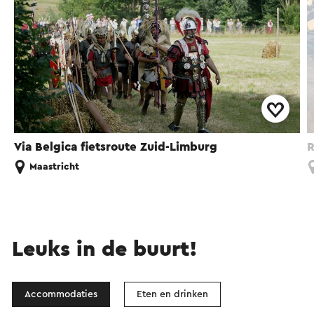
constante aanwezigheid van een religieuze
toezichthoudster. Zekerheid ging voor alles.
Via Belgica fietsroute Zuid-Limburg
R
Maastricht
Leuks in de buurt!
Accommodaties
Eten en drinken