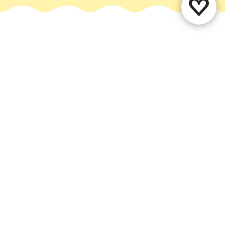
Deel deze pagina
WhatsApp
Facebook
X
E-mail
Contact
Vestigingenoverzicht
Over ons
Evenement aanmelden