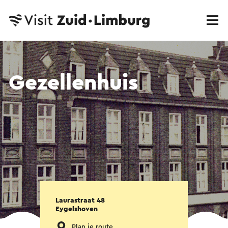
Gezellenhuis
Laurastraat 48
Eygelshoven
Plan je route