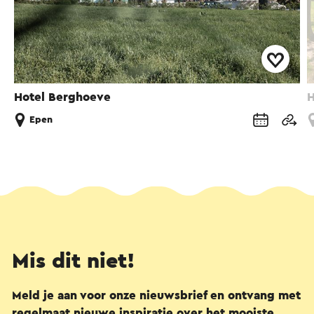
Hotel Berghoeve
H
Epen
Mis dit niet!
Meld je aan voor onze nieuwsbrief en ontvang met
regelmaat nieuwe inspiratie over het mooiste