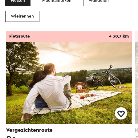
Fietsen
Mountainbiken
Wandelen
Wielrennen
Fietsroute
→ 30,7 km
Vergezichtenroute
K