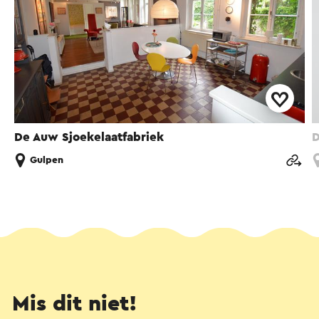
De Auw Sjoekelaatfabriek
D
Gulpen
Mis dit niet!