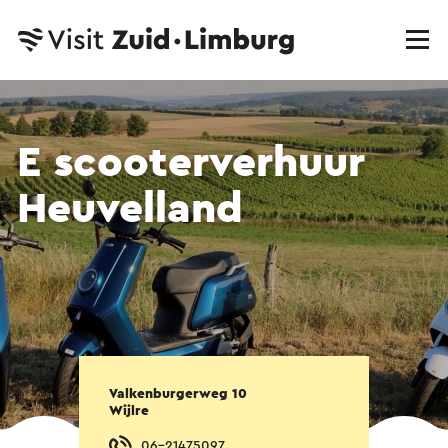
E scooterverhuur
Heuvelland
Valkenburgerweg 10
Wijlre
06-21475097