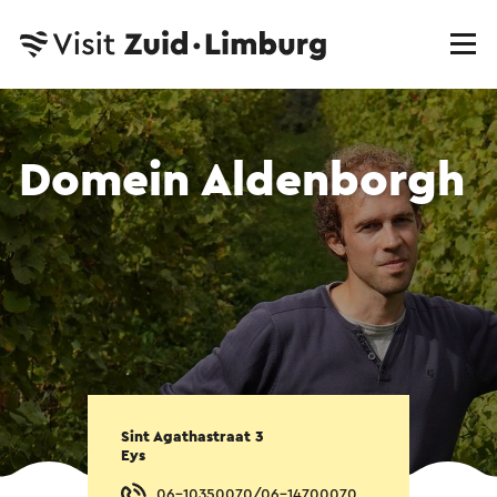
Domein Aldenborgh
Sint Agathastraat 3
Eys
06-10350070/06-14700070