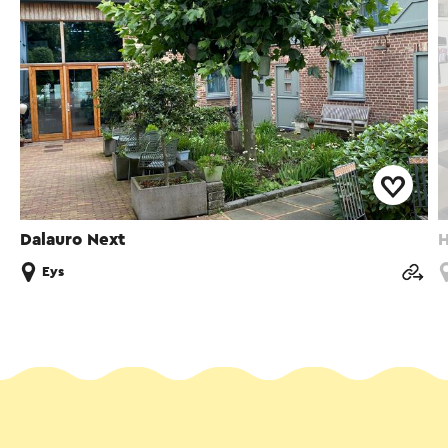
Dalauro Next
H
Eys