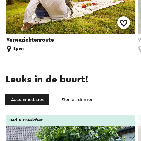
Vergezichtenroute
W
Epen
Leuks in de buurt!
Accommodaties
Eten en drinken
Bed & Breakfast