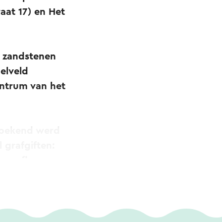
aat 17) en Het
 zandstenen
elveld
entrum van het
e bekend werd
 grafgiften:
, een flacon van