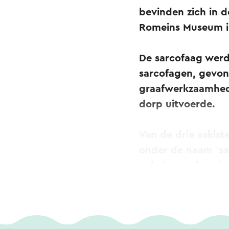
bevinden zich in d
Romeins Museum i
De sarcofaag wer
sarcofagen, gevon
graafwerkzaamhede
dorp uitvoerde.
Van de drie askis
onder de naam 'sa
enkele gouden sier
aardewerk en een