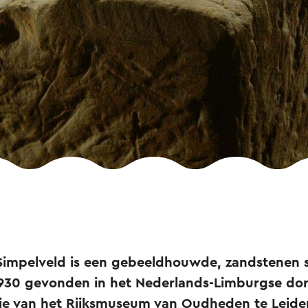
Simpelveld is een gebeeldhouwde, zandstenen s
 1930 gevonden in het Nederlands-Limburgse do
tie van het Rijksmuseum van Oudheden te Leiden