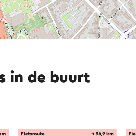
s in de buurt
 km
Fietsroute
→ 96,9 km
Fie