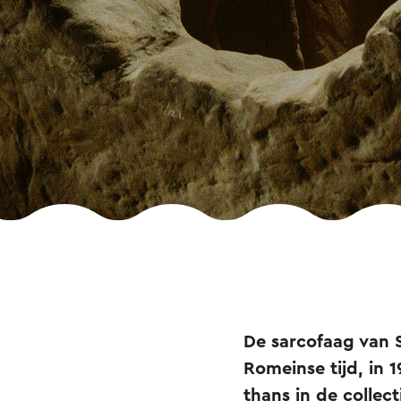
De sarcofaag van 
Romeinse tijd, in
thans in de collec