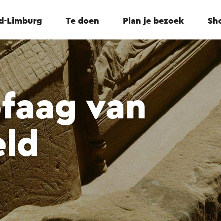
id-Limburg
Te doen
Plan je bezoek
Sho
faag van
eld