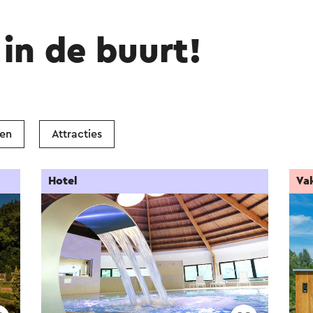
in de buurt!
ken
Attracties
Hotel
Va