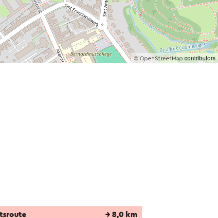
©
contributors
OpenStreetMap
tsroute
→ 8,0 km