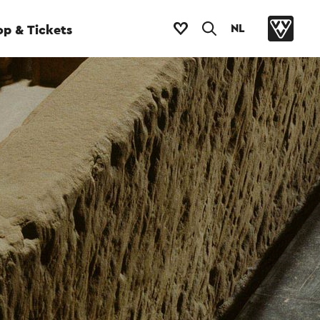
NL
p & Tickets