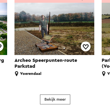
rg
Archeo Speerpunten-route
Par
Parkstad
(Vo
Voerendaal
V
Bekijk meer