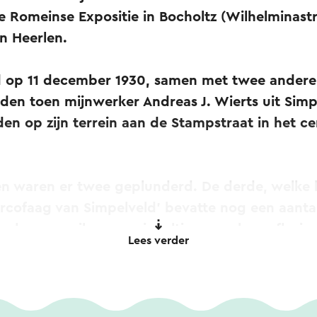
e Romeinse Expositie in Bocholtz (Wilhelminastr
n Heerlen.
d op 11 december 1930, samen met twee andere
den toen mijnwerker Andreas J. Wierts uit Simp
n op zijn terrein aan de Stampstraat in het c
ten waren er twee geplunderd. De derde, welk
rcofaag van Simpelveld' bevatte nog een aantal
aden, een zilveren spiegeltje, een glazen flesje
Lees verder
 paar andere voorwerpen.