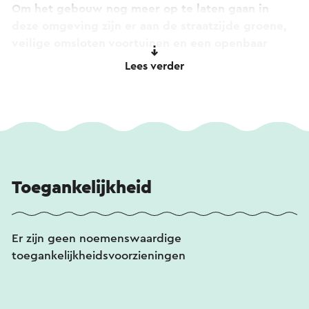
Om het gebouw nog meer op te laten gaan in
deze omgeving zijn er aan de straatzijde groene,
veilige omsloten voortuinen en een openbaar
terras. De kleur van het metselwerk verraadt de
Lees verder
achterliggend functie. Voor de
gemeenschappelijke ruimtes wordt een andere
kleur toegepast dan voor de woonruimtes.
Naast de bewonerskamers zijn er ook
gemeenschappelijke voorzieningen en op de
begane grond bevindt zich ook een gezellig
Toegankelijkheid
restaurant. De metselwerverbanden sluiten
naadloos aan op het metselwerk in de
naastgelegen monumentale wijk.
Er zijn geen noemenswaardige
toegankelijkheidsvoorzieningen
Architectenbureau: Nieuw Architectuur.