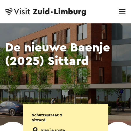
De nieuwe Baenje
(2025) Sittard
Schuttestraat 2
Sittard
Plan je route