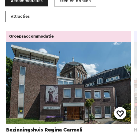
Accommodaties
Eten en drinken
Attracties
Groepsaccommodatie
Bezinningshuis Regina Carmeli
H