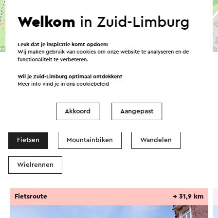
Welkom
in Zuid-Limburg
©
contributors
OpenStreetMap
Leuk dat je inspiratie komt opdoen!
→ Plan je route
Wij maken gebruik van cookies om onze website te analyseren en de
functionaliteit te verbeteren.
Wil je Zuid-Limburg optimaal ontdekken?
Meer info vind je in ons
cookiebeleid
Routes in de buurt
Akkoord
Aangepast
Fietsen
Mountainbiken
Wandelen
Wielrennen
Fietsroute
→ 31,9 km