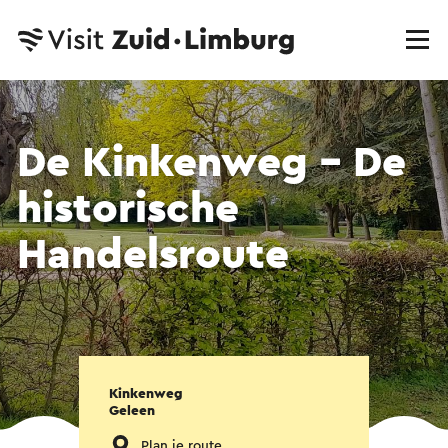
De Kinkenweg - De
historische
Handelsroute
Kinkenweg
Geleen
Plan je route