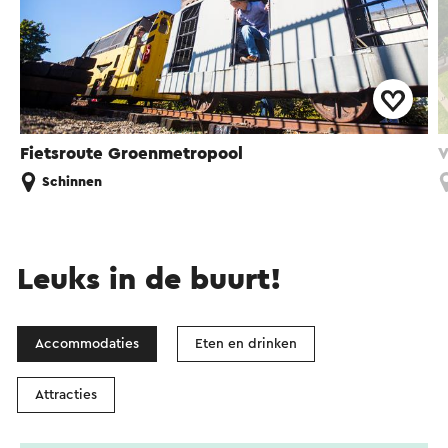
Fietsroute Groenmetropool
V
Schinnen
Leuks in de buurt!
Accommodaties
Eten en drinken
Attracties