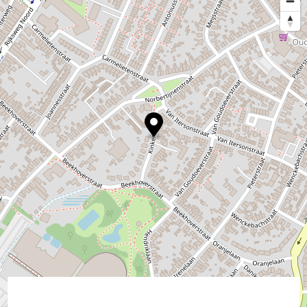
©
contributors
OpenStreetMap
→ Plan je route