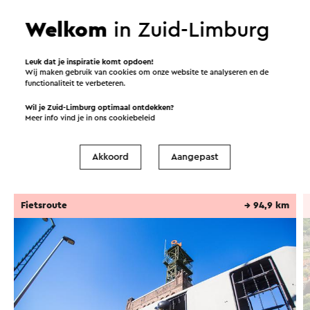
Welkom
in Zuid-Limburg
Leuk dat je inspiratie komt opdoen!
Wij maken gebruik van cookies om onze website te analyseren en de
Routes in de buurt
functionaliteit te verbeteren.
Wil je Zuid-Limburg optimaal ontdekken?
Meer info vind je in ons
cookiebeleid
Fietsen
Mountainbiken
Wandelen
Akkoord
Aangepast
Wielrennen
Fietsroute
→ 94,9 km