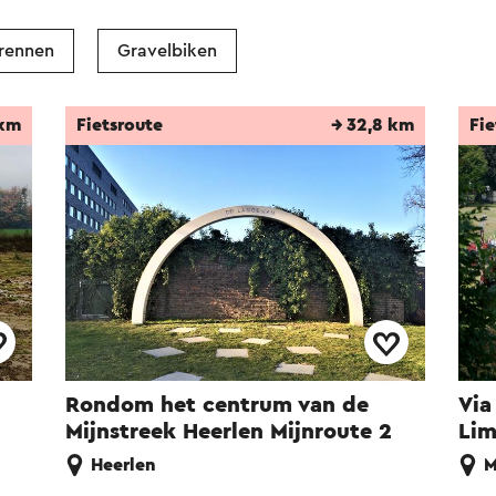
rennen
Gravelbiken
 km
Fietsroute
→ 32,8 km
Fie
Rondom het centrum van de
Via
Mijnstreek Heerlen Mijnroute 2
Li
Heerlen
M