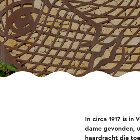
In circa 1917 is i
dame gevonden, ui
haardracht die toe