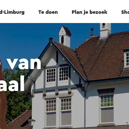
id-Limburg
Te doen
Plan je bezoek
Sho
 van
aal