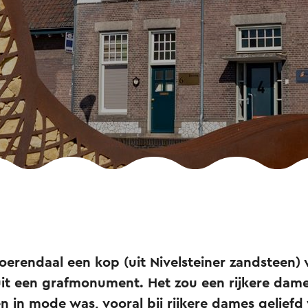
n Voerendaal een kop (uit Nivelsteiner zandsteen
t een grafmonument. Het zou een rijkere dame
n in mode was, vooral bij rijkere dames geliefd