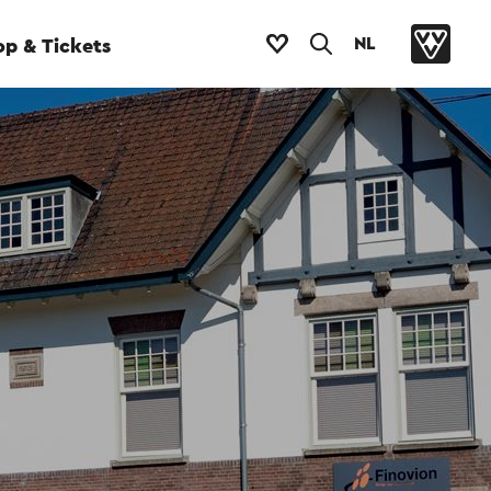
NL
p & Tickets