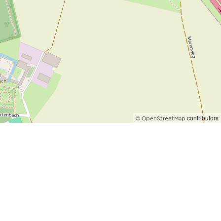
©
contributors
OpenStreetMap