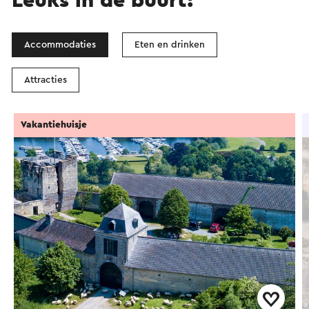
Leuks in de buurt!
Accommodaties
Eten en drinken
Attracties
Vakantiehuisje