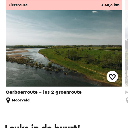
Fietsroute
→ 48,6 km
Oerboerroute – lus 2 groenroute
M
Moorveld