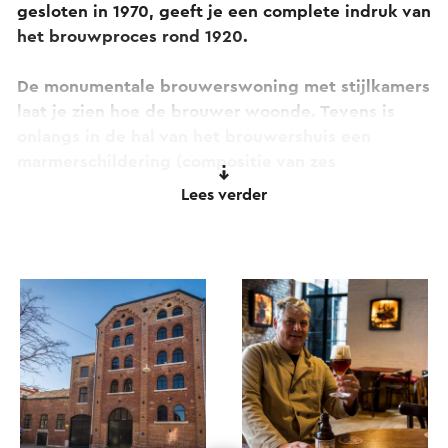
gesloten in 1970, geeft je een complete indruk van
het brouwproces rond 1920.
De monumentale brouwerswoning met stijlkamers
laat je zien hoe de brouwer woonde. Tevens is
onlangs in de hal van het brouwershuis een
marmerschildering (compositie van zes
marmersoorten) prachtig gerestaureerd.
Lees verder
Deze schildering is uniek voor Zuid-Nederland en
België. Een rondleiding door het industriële
rijksmonument (nu bekroond met het Europese
Industriana-erfgoedlabel) onder leiding van een
deskundige gids wordt natuurlijk in stijl afgerond
met een bierproeverij in één van de twee
gezellige gelagkamers.
De gids vertelt je over het vroegere