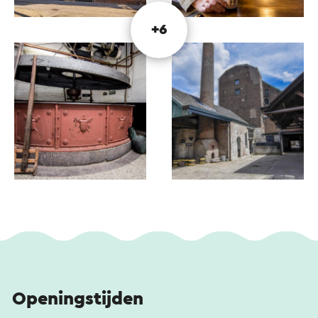
ambachtelijke brouwproces en toont zowel de
brouwerij, bottelarij, mouterij alsook de statige
+6
brouwerswoning. Na afloop wordt er afgesloten
met een bierproeverij met twee speciaalbieren
inclusief zoutjes en kaas.
Een groep (vanaf zes personen) kan op alle dagen
een reservering aanvragen via de website
(minimum groep € 84,-). De individuele prijs
bedraagt € 14,- per persoon inclusief twee
speciaalbieren. Rondleidingen zijn ook mogelijk in
de Engelse, Duitse en Franse taal.
Je kunt een mailbericht sturen voor een
groepsreservering (zie beneden) of bezoek de
website.
Openingstijden