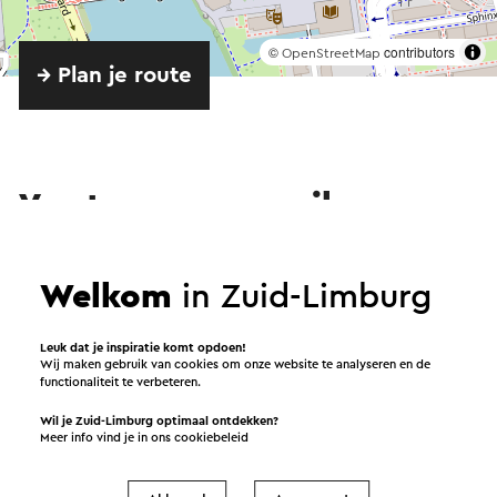
©
contributors
OpenStreetMap
→ Plan je route
Verstuur een e-mail
Welkom
in Zuid-Limburg
Verstuur een mail naar Brouwerij Bosch. Je bericht
wordt na een klik op “Verstuur” direct verstuurd. In
Leuk dat je inspiratie komt opdoen!
onze privacy verklaring staat hoe Visit Zuid-Limburg
Wij maken gebruik van cookies om onze website te analyseren en de
functionaliteit te verbeteren.
met jouw persoonsgegevens omgaat.
Wil je Zuid-Limburg optimaal ontdekken?
Meer info vind je in ons
cookiebeleid
Naam