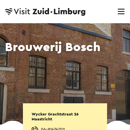
Brouwerij Bosch
Wycker Grachtstraat 26
Maastricht
06-81474702