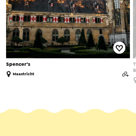
Spencer’s
T
B
Maastricht