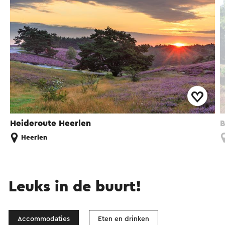
Heideroute Heerlen
B
Heerlen
Leuks in de buurt!
Accommodaties
Eten en drinken