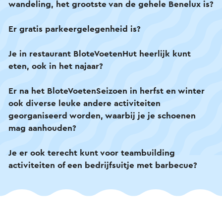
wandeling, het grootste van de gehele Benelux is?
Regenplassen voelen heerlijk aan je voeten en het
bladerdek van het bos beschermt je tegen de
Er gratis parkeergelegenheid is?
meeste druppels.
Je in restaurant BloteVoetenHut heerlijk kunt
Bij restaurant BloteVoetenHut kun je ook heerlijk
eten, ook in het najaar?
lunchen en dineren (vegan- en kindvriendelijk!).
Bovendien geniet je op een prachtig natuurterras,
Er na het BloteVoetenSeizoen in herfst en winter
dat uitgeroepen is tot Het Mooiste Terras van
ook diverse leuke andere activiteiten
Limburg 2025! Meer informatie vind je op de
georganiseerd worden, waarbij je je schoenen
website.
mag aanhouden?
En wat dacht je van een teambuilding met
Je er ook terecht kunt voor teambuilding
coaching midden in de natuur en afsluiten met
activiteiten of een bedrijfsuitje met barbecue?
een heerlijke barbecue?