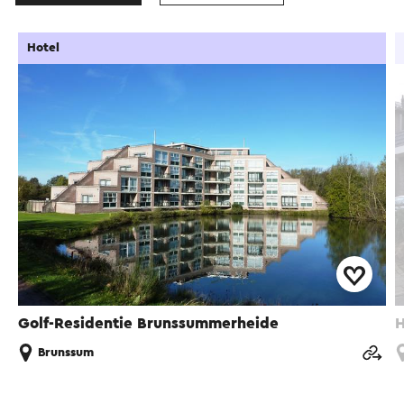
Hotel
Golf-Residentie Brunssummerheide
H
Brunssum