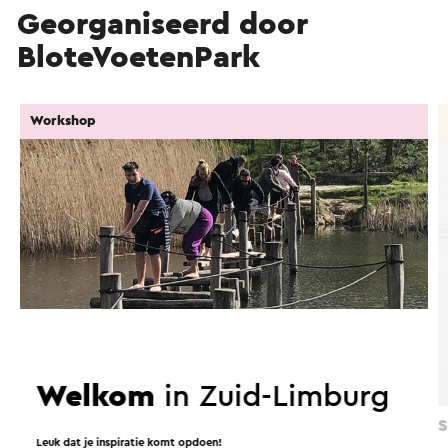
Georganiseerd door
BloteVoetenPark
Workshop
Welkom
in Zuid-Limburg
Team Ontwikkeling/Team Building
S
Leuk dat je inspiratie komt opdoen!