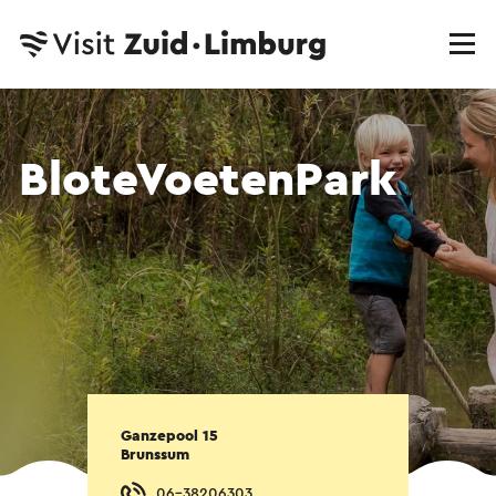
BloteVoetenPark
Ganzepool 15
Brunssum
06-38206303