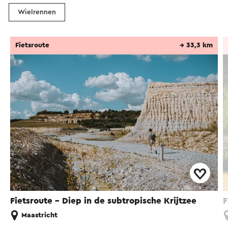
Wielrennen
Fietsroute
→ 33,3 km
Fietsroute - Diep in de subtropische Krijtzee
F
Maastricht