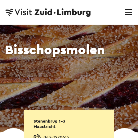
Bisschopsmolen
Stenenbrug 1-3
Maastricht
043-3270613