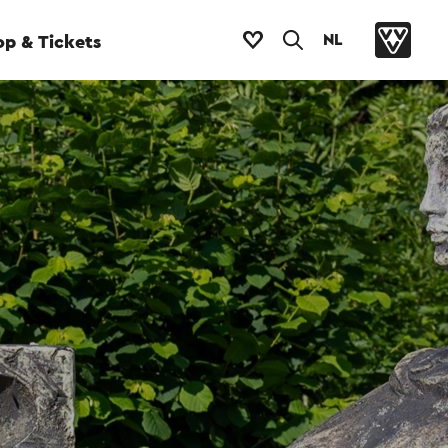
NL
p & Tickets