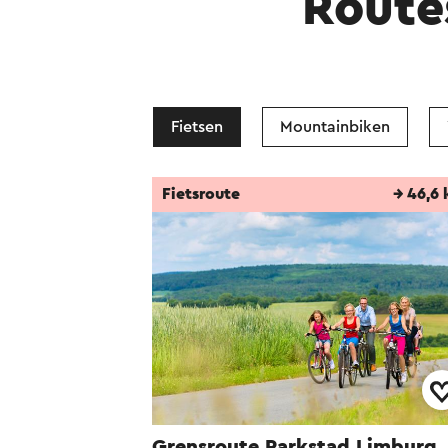
Route
Fietsen
Mountainbiken
Fietsroute
→ 46,6
Grensroute Parkstad Limburg