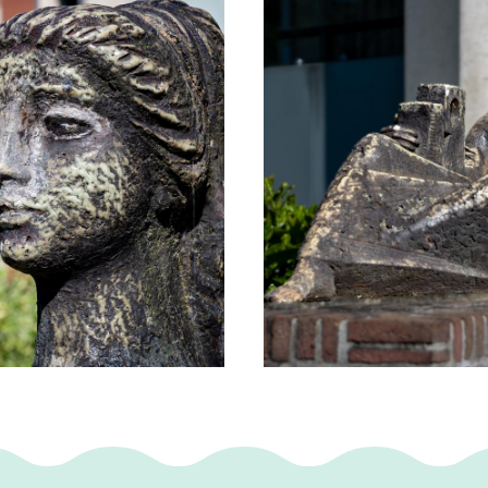
beeld van hem is D’r Joep, het mijnwerkersm