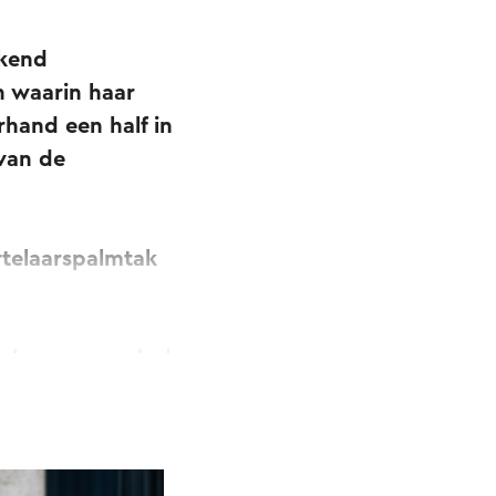
jkend
n waarin haar
hand een half in
 van de
rtelaarspalmtak
geboren en volgde
vervolgens aan de
a altijd is blijven