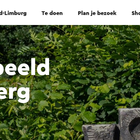
id-Limburg
Te doen
Plan je bezoek
Sho
beeld
erg