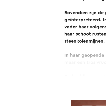
Bovendien zijn de 
geïnterpreteerd. I
vader haar volgens
haar schoot rusten
steenkolenmijnen
In haar geopende l
maar een tros vru
De beeldhouwer Wi
daar een opleidin
Rijksacademie
van
wonen.