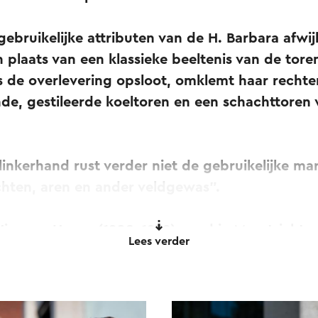
gebruikelijke attributen van de H. Barbara afwi
n plaats van een klassieke beeltenis van de tore
 de overlevering opsloot, omklemt haar rechter
de, gestileerde koeltoren en een schachttoren
.
inkerhand rust verder niet de gebruikelijke ma
chten, aren en ander veldgewas".
m van Hoorn (1908-1979) werd in Maastricht 
Lees verder
g aan de Middelbare Kunstnijverheidsschool en 
 Beeldende Kunsten in Amsterdam, waar hij daarn