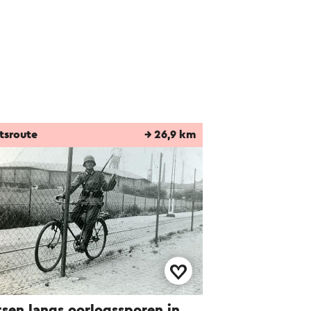
tsroute
→ 26,9 km
tsen langs oorlogssporen in