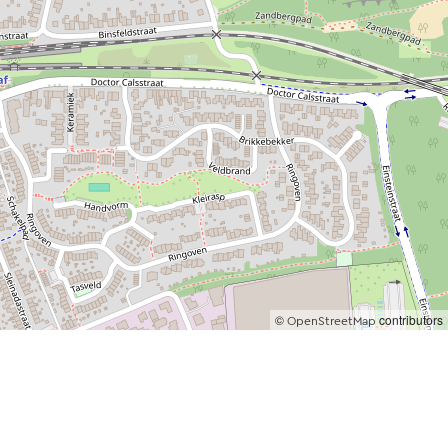
©
contributors
OpenStreetMap