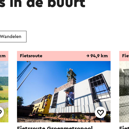
s in de buurt
Wandelen
 km
Fietsroute
→ 94,9 km
Fie
Fietsroute Groenmetropool
Fie