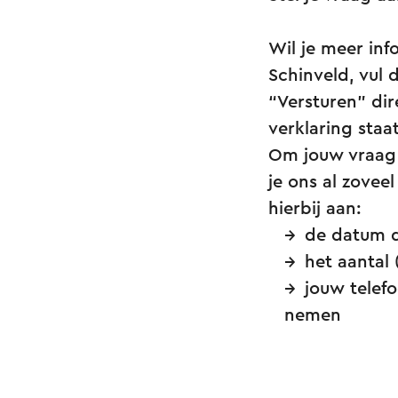
Wil je meer inf
Schinveld, vul 
“Versturen” dir
verklaring sta
Om jouw vraag 
je ons al zovee
hierbij aan:
de datum d
het aantal
jouw telef
nemen