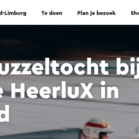
id-Limburg
Te doen
Plan je bezoek
Sho
uzzeltocht bi
e HeerluX in
d