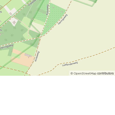
©
contributors
OpenStreetMap