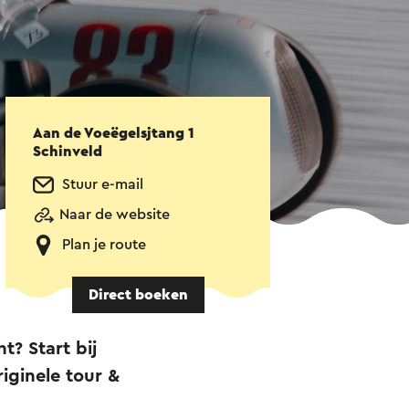
Aan de Voeëgelsjtang 1
Schinveld
Stuur e-mail
Naar de website
Plan je route
Direct boeken
t? Start bij
iginele tour &