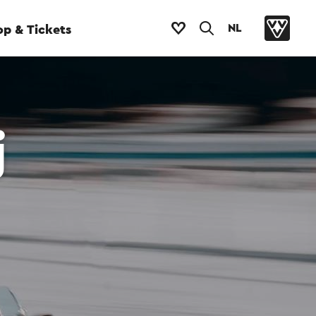
NL
p & Tickets
j