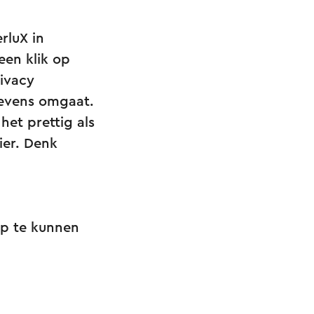
rluX in
een klik op
rivacy
gevens omgaat.
et prettig als
ier. Denk
op te kunnen