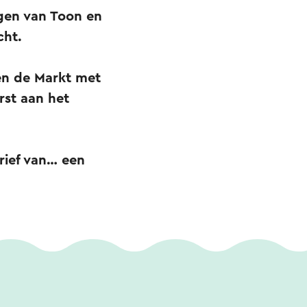
ogen van Toon en
acht.
 en de Markt met
erst aan het
arief van… een