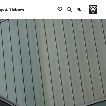
NL
p & Tickets