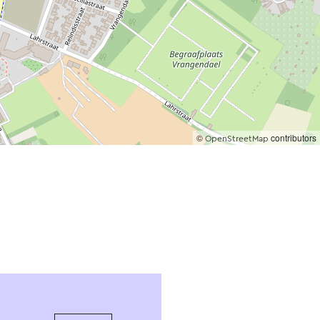
©
contributors
OpenStreetMap