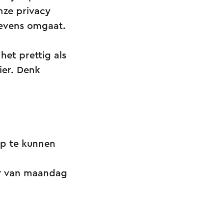
nze privacy
gevens omgaat.
et prettig als
ier. Denk
op te kunnen
ar van maandag