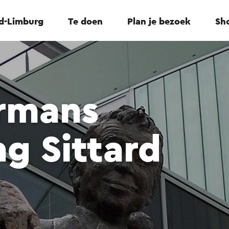
id-Limburg
Te doen
Plan je bezoek
Sho
rmans
g Sittard