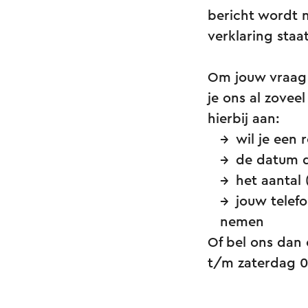
bericht wordt n
verklaring sta
Om jouw vraag 
je ons al zovee
hierbij aan:
wil je een 
de datum d
het aantal
jouw telef
nemen
Of bel ons dan
t/m zaterdag 0