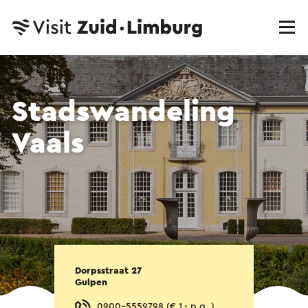
Stadswandeling
Vaals
Dorpsstraat 27
Gulpen
0900-5559798 (€ 1,- p.g. )