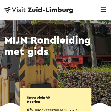
MIJN Rondleiding
met gids
Spoorplein 40
Heerlen
0900-5559798 (€ 1,- p.g. )