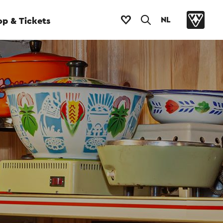
NL
p & Tickets