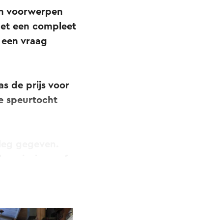
aan voorwerpen
met een compleet
 een vraag
s de prijs voor
e speurtocht
leg gegeven.
om is; jong of
eren is er een
i van de bakker.