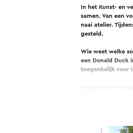
In het Kunst- en v
samen. Van een vo
naai atelier. Tij
gesteld.
Wie weet welke soo
een Donald Duck i
toegankelijk voor 
Naderhand worden
Kortom, een gegar
oud, alleen of met
aparte speurtocht
Tip: maak je uitje