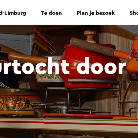
id-Limburg
Te doen
Plan je bezoek
Sho
urtocht door