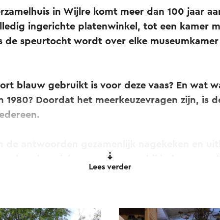
erzamelhuis in Wijlre komt meer dan 100 jaar 
lledig ingerichte platenwinkel, tot een kamer 
dens de speurtocht wordt over elke museumkamer
rt blauw gebruikt is voor deze vaas? En wat wa
n 1980? Doordat het meerkeuzevragen zijn, is d
iedereen.
 de antwoorden gezamenlijk nagekeken en uit
andeerde unieke ervaring waarbij iedereen welk
Lees verder
 de hele familie. Kom en beleef! Voor jonge kind
 met voorwerpen.
 compleet met koffie en heerlijke Limburgse vlaa