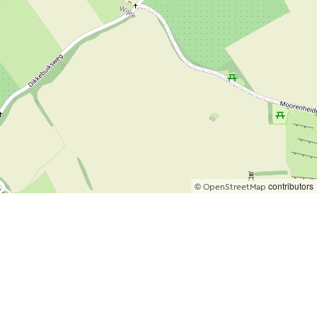
©
contributors
OpenStreetMap