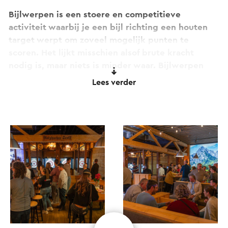
Bijlwerpen is een stoere en competitieve
activiteit waarbij je een bijl richting een houten
target werpt om zoveel mogelijk punten te
scoren. Het lijkt misschien alsof brute kracht
nodig is, maar niets is minder waar. Bijlwerpen
draait om:
Lees verder
focus en concentratie
hand-oogcoördinatie
rust en ritme
een vleugje techniek
Juist daardoor is het voor bijna iedereen
toegankelijk — en extreem verslavend leuk.