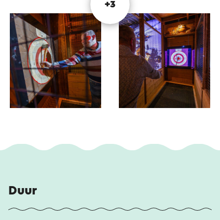
+3
Bijlwerpen in de Allm in Hütte voelt alsof je een
bergdorp binnenstapt. De houten structuur,
winterse details en gezellige sfeer zorgen ervoor
dat jij en je groep meteen in de juiste stemming
komen. Zo wordt bijlwerpen niet alleen leuk, maar
ook een echt bijzondere groepsbeleving.
Duur