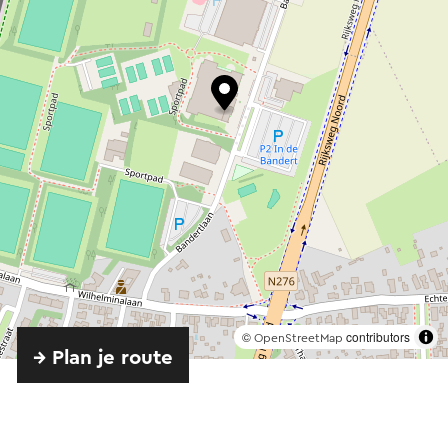
©
contributors
OpenStreetMap
→ Plan je route