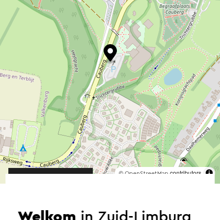
©
contributors
OpenStreetMap
→ Plan je route
Welkom
in Zuid-Limburg