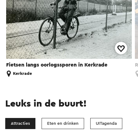
Fietsen langs oorlogssporen in Kerkrade
R
Kerkrade
Leuks in de buurt!
Attracties
Eten en drinken
UITagenda