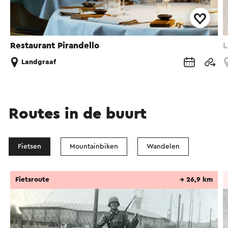
Restaurant Pirandello
L
Landgraaf
Routes in de buurt
Fietsen
Mountainbiken
Wandelen
Fietsroute
→ 26,9 km