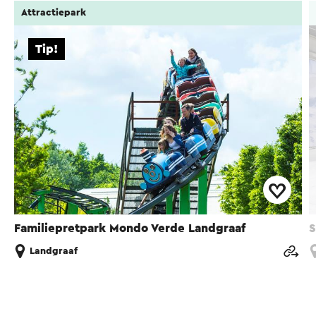
Attractiepark
Tip!
Familiepretpark Mondo Verde Landgraaf
S
Landgraaf