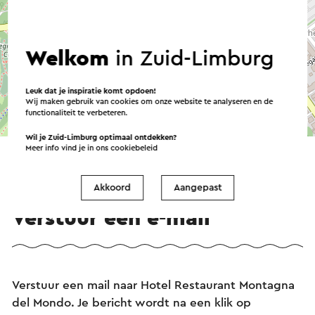
Welkom
in Zuid-Limburg
Leuk dat je inspiratie komt opdoen!
Wij maken gebruik van cookies om onze website te analyseren en de
functionaliteit te verbeteren.
©
contributors
OpenStreetMap
→ Plan je route
Wil je Zuid-Limburg optimaal ontdekken?
Meer info vind je in ons
cookiebeleid
Akkoord
Aangepast
Verstuur een e-mail
Verstuur een mail naar Hotel Restaurant Montagna
del Mondo. Je bericht wordt na een klik op