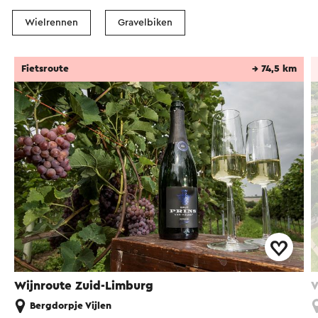
Wielrennen
Gravelbiken
Fietsroute
→ 74,5 km
Wijnroute Zuid-Limburg
V
Bergdorpje Vijlen