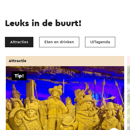
Leuks in de buurt!
Attracties
Eten en drinken
UITagenda
Attractie
Tip!