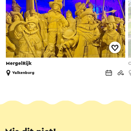
MergelRijk
C
Valkenburg