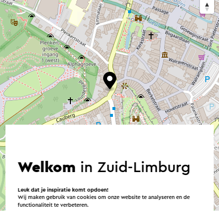
Welkom
in Zuid-Limburg
Leuk dat je inspiratie komt opdoen!
Wij maken gebruik van cookies om onze website te analyseren en de
©
contributors
OpenStreetMap
functionaliteit te verbeteren.
→ Plan je route