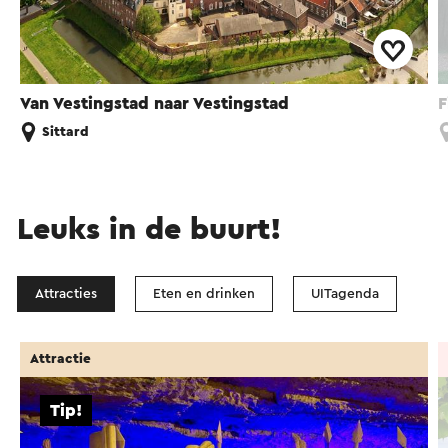
Van Vestingstad naar Vestingstad
F
Sittard
Leuks in de buurt!
Attracties
Eten en drinken
UITagenda
Attractie
Tip!