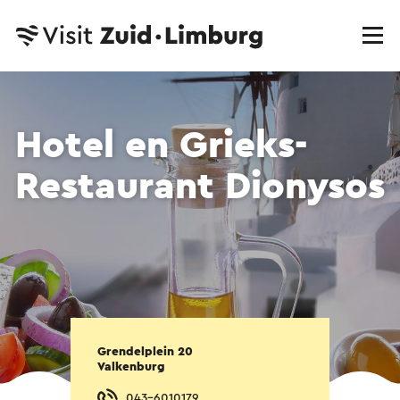
Hotel en Grieks-
Restaurant Dionysos
Grendelplein 20
Valkenburg
043-6010179