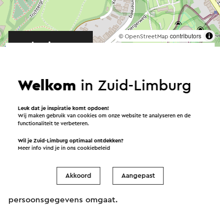
©
contributors
OpenStreetMap
→ Plan je route
Welkom
in Zuid-Limburg
Verstuur een e-mail
Leuk dat je inspiratie komt opdoen!
Wij maken gebruik van cookies om onze website te analyseren en de
functionaliteit te verbeteren.
Wil je Zuid-Limburg optimaal ontdekken?
Meer info vind je in ons
cookiebeleid
Verstuur een mail naar Hotel en Grieks-Restaurant
Dionysos. Je bericht wordt na een klik op
“Verstuur” direct verstuurd. In onze privacy
Akkoord
Aangepast
verklaring staat hoe Visit Zuid-Limburg met jouw
persoonsgegevens omgaat.