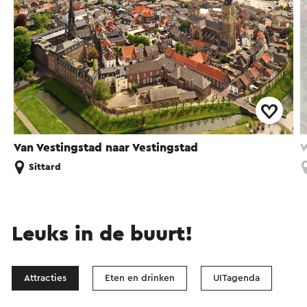
Van Vestingstad naar Vestingstad
W
Sittard
Leuks in de buurt!
Attracties
Eten en drinken
UITagenda