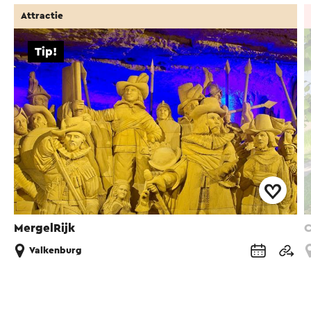
Attractie
Tip!
MergelRijk
C
Valkenburg